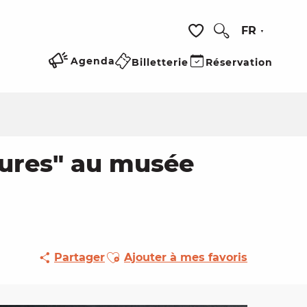
FR
Recherche
Voir les favoris
Agenda
Billetterie
Réservation
itures" au musée
Ajouter aux favoris
Partager
Ajouter à mes favoris