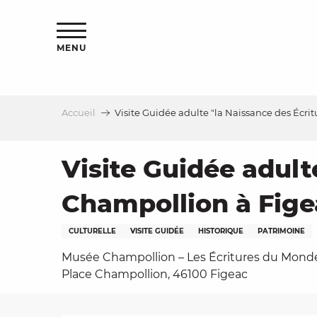
Aller
s
au
contenu
MENU
principal
Accueil
Visite Guidée adulte "la Naissance des Écr
le
Visite Guidée adult
Champollion à Fige
CULTURELLE
VISITE GUIDÉE
HISTORIQUE
PATRIMOINE
Musée Champollion – Les Écritures du Mond
Place Champollion, 46100 Figeac