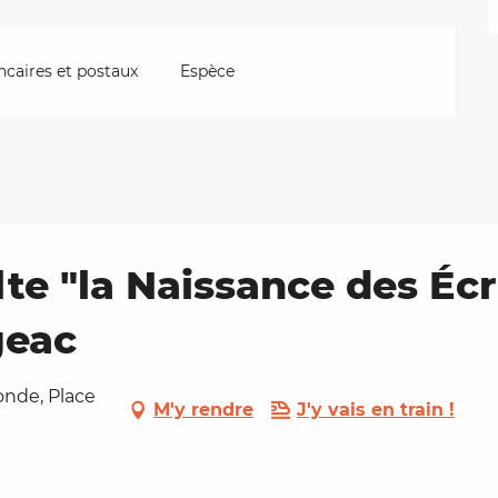
caires et postaux
Espèce
lte "la Naissance des Éc
geac
onde, Place
M'y rendre
J'y vais en train !