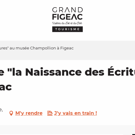
itures" au musée Champollion à Figeac
e "la Naissance des Écr
ac
e,
M'y rendre
J'y vais en train !