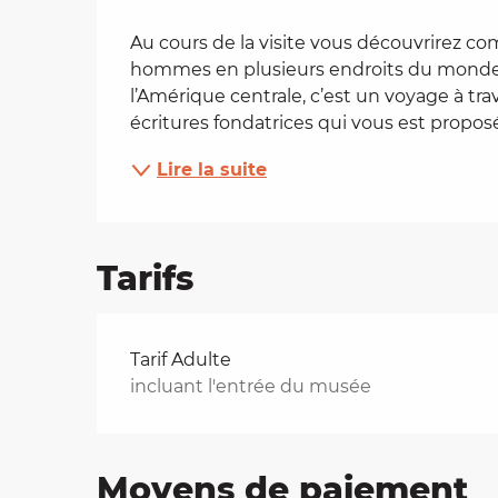
Description
es
Au cours de la visite vous découvrirez com
hommes en plusieurs endroits du monde. 
l’Amérique centrale, c’est un voyage à trav
t
écritures fondatrices qui vous est proposé.
Lire la suite
Tarifs
Tarifs 2026
Tarif Adulte
incluant l'entrée du musée
Moyens de paiement