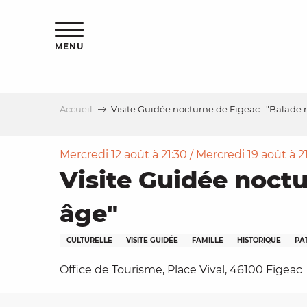
Aller
s
au
contenu
MENU
principal
Accueil
Visite Guidée nocturne de Figeac : "Balad
le
Mercredi 12 août à 21:30 / Mercredi 19 août à 21:3
Visite Guidée noct
âge"
CULTURELLE
VISITE GUIDÉE
FAMILLE
HISTORIQUE
PA
Office de Tourisme, Place Vival, 46100 Figeac