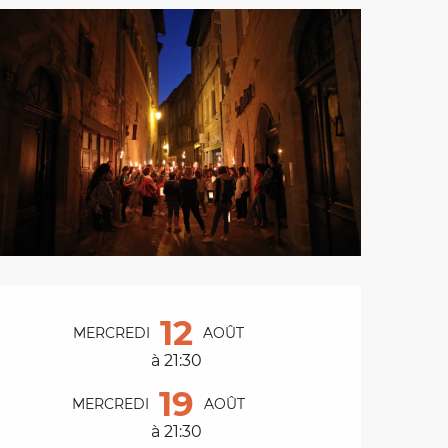
Ouverture et coordo
12
MERCREDI
AOÛT
à 21:30
19
MERCREDI
AOÛT
à 21:30