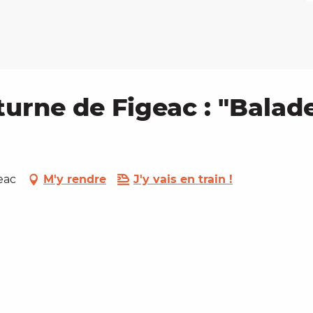
turne de Figeac : "Balad
eac
M'y rendre
J'y vais en train !