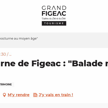
e nocturne au moyen âge"
0 / ...
urne de Figeac : "Balad
TRIMOINE
M'y rendre
J'y vais en train !