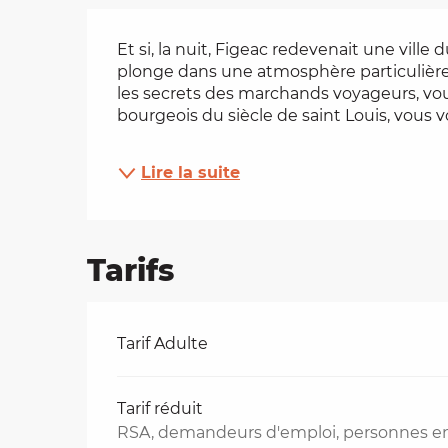
Description
es
Et si, la nuit, Figeac redevenait une vill
plonge dans une atmosphère particulière. 
t
les secrets des marchands voyageurs, vou
bourgeois du siècle de saint Louis, vous vo
Lire la suite
Tarifs
Tarifs 2026
Tarif Adulte
Tarif réduit
RSA, demandeurs d'emploi, personnes en