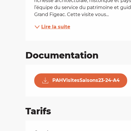
richesse architecturale, historique et p
l’équipe du service du patrimoine et guide
es
Grand Figeac. Cette visite vous...
Lire la suite
t
Documentation
PAHVisitesSaisons23-24-A4
Tarifs