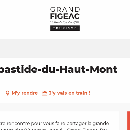
abastide-du-Haut-Mont
t
M'y rendre
J'y vais en train !
e rencontre pour vous faire partager la grande 