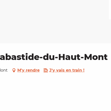
 Labastide-du-Haut-Mont
Mont
M'y rendre
J'y vais en train !