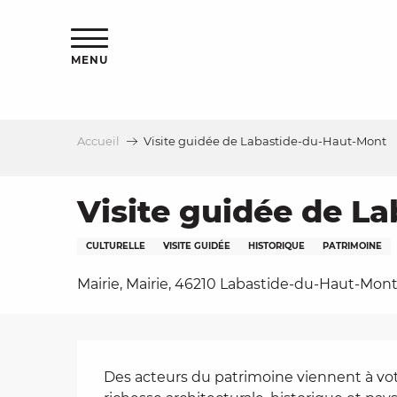
Aller
s
au
contenu
MENU
principal
Accueil
Visite guidée de Labastide-du-Haut-Mont
le
Visite guidée de L
CULTURELLE
VISITE GUIDÉE
HISTORIQUE
PATRIMOINE
Mairie, Mairie, 46210 Labastide-du-Haut-Mon
Description
Des acteurs du patrimoine viennent à votr