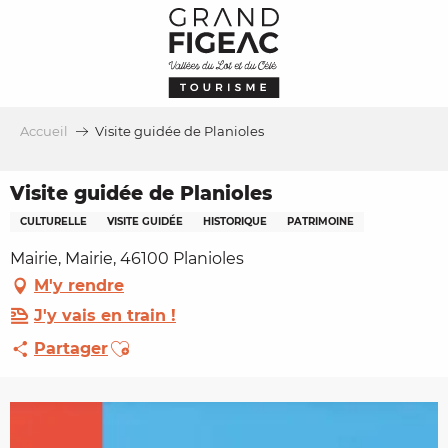
Aller
au
contenu
principal
Accueil
Visite guidée de Planioles
Visite guidée de Planioles
CULTURELLE
VISITE GUIDÉE
HISTORIQUE
PATRIMOINE
Mairie, Mairie, 46100 Planioles
M'y rendre
J'y vais en train !
Ajouter aux favoris
Partager