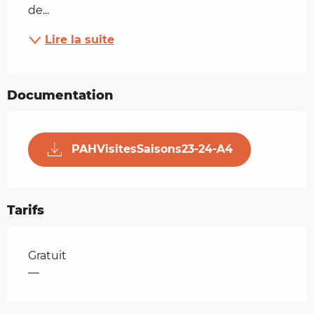
de...
Lire la suite
Documentation
PAHVisitesSaisons23-24-A4
Tarifs
Tarifs 2026
Gratuit
—