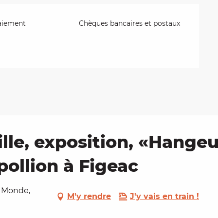
aiement
Chèques bancaires et postaux
lle, exposition, «Hangeul
ollion à Figeac
u Monde,
M'y rendre
J'y vais en train !