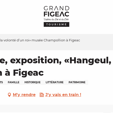
, la volonté d’un roi» musée Champollion à Figeac
e, exposition, «Hangeul, 
 à Figeac
TS
FAMILLE
HISTORIQUE
LITTÉRATURE
PATRIMOINE
M'y rendre
J'y vais en train !