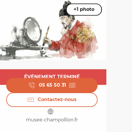
+1 photo
Ouverture et coordo
ÉVÉNEMENT TERMINÉ
05 65 50 31
▒▒
Contactez-nous
musee-champollion.fr