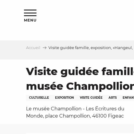
Aller
s
au
contenu
MENU
principal
Accueil
Visite guidée famille, exposition, «Hangeul
le
Visite guidée famill
musée Champollion
CULTURELLE
EXPOSITION
VISITE GUIDÉE
ARTS
ENFAN
Le musée Champollion - Les Écritures du
Monde, place Champollion, 46100 Figeac