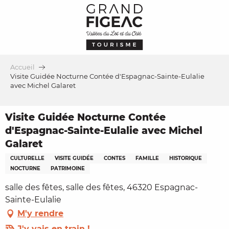
Aller
au
contenu
principal
Accueil
Visite Guidée Nocturne Contée d'Espagnac-Sainte-Eulalie
avec Michel Galaret
Visite Guidée Nocturne Contée
d'Espagnac-Sainte-Eulalie avec Michel
Galaret
CULTURELLE
VISITE GUIDÉE
CONTES
FAMILLE
HISTORIQUE
NOCTURNE
PATRIMOINE
salle des fêtes, salle des fêtes, 46320 Espagnac-
Sainte-Eulalie
M'y rendre
J'y vais en train !