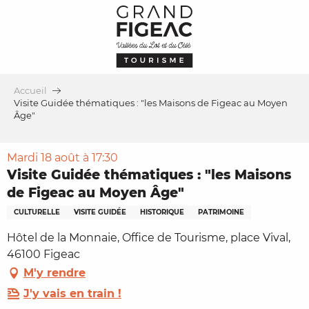
Aller
au
contenu
principal
Accueil
Visite Guidée thématiques : "les Maisons de Figeac au Moyen
Âge"
Mardi 18 août à 17:30
Visite Guidée thématiques : "les Maisons
de Figeac au Moyen Âge"
CULTURELLE
VISITE GUIDÉE
HISTORIQUE
PATRIMOINE
Hôtel de la Monnaie, Office de Tourisme, place Vival,
46100 Figeac
M'y rendre
J'y vais en train !