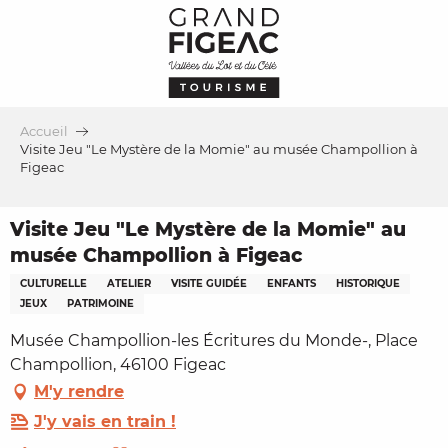
Aller
au
contenu
principal
Accueil
Visite Jeu "Le Mystère de la Momie" au musée Champollion à
Figeac
Visite Jeu "Le Mystère de la Momie" au
musée Champollion à Figeac
CULTURELLE
ATELIER
VISITE GUIDÉE
ENFANTS
HISTORIQUE
JEUX
PATRIMOINE
Musée Champollion-les Écritures du Monde-, Place
Champollion, 46100 Figeac
M'y rendre
J'y vais en train !
Ajouter aux favoris