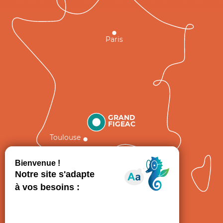
Paris
GRAND
FIGEAC
Toulouse
Comment venir ?