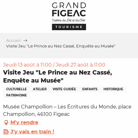
Aller
au
contenu
principal
Accueil
Visite Jeu "Le Prince au Nez Cassé, Enquête au Musée"
Jeudi 13 août à 11:00 / Jeudi 27 août à 11:00
Visite Jeu "Le Prince au Nez Cassé,
Enquête au Musée"
CULTURELLE
ATELIER
VISITE GUIDÉE
ENFANTS
HISTORIQUE
PATRIMOINE
Musée Champollion – Les Écritures du Monde, place
Champollion, 46100 Figeac
M'y rendre
J'y vais en train !