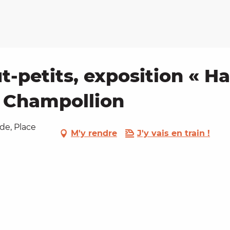
ut-petits, exposition « H
e Champollion
de, Place
M'y rendre
J'y vais en train !