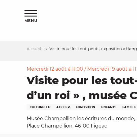
Aller
s
au
contenu
MENU
principal
Accueil
Visite pour les tout-petits, exposition « Han
le
Mercredi 12 août à 11:00 / Mercredi 19 août à 1
Visite pour les tout
d’un roi » , musée
CULTURELLE
ATELIER
EXPOSITION
ENFANTS
FAMILLE
Musée Champollion les écritures du monde,
Place Champollion, 46100 Figeac