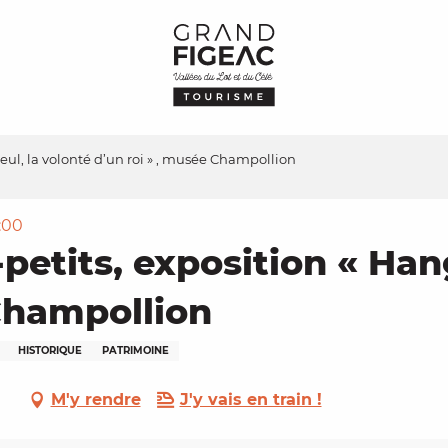
geul, la volonté d’un roi » , musée Champollion
1:00
-petits, exposition « Han
 Champollion
HISTORIQUE
PATRIMOINE
M'y rendre
J'y vais en train !