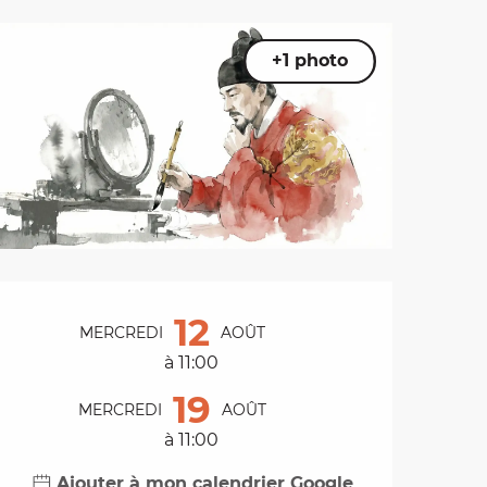
+1 photo
Ouverture et coordo
12
MERCREDI
AOÛT
à 11:00
19
MERCREDI
AOÛT
à 11:00
Ajouter à mon calendrier Google