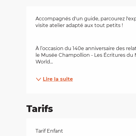
Description
es
Accompagnés d'un guide, parcourez l'exp
visite atelier adapté aux tout petits !
t
À l’occasion du 140e anniversaire des rela
le Musée Champollion - Les Écritures du 
World...
Lire la suite
Tarifs
Tarifs 2026
Tarif Enfant