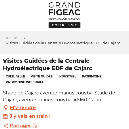
Aller
au
contenu
principal
Accueil
Visites Guidées de la Centrale Hydroélectrique EDF de Cajarc
Visites Guidées de la Centrale
Hydroélectrique EDF de Cajarc
CULTURELLE
VISITE GUIDÉE
INDUSTRIEL
PATRIMOINE
PATRIMOINE INDUSTRIEL
Stade de Cajarc avenue marius couyba, Stade de
Cajarc, avenue marius couyba, 46160 Cajarc
M'y rendre
J'y vais en train !
Ajouter aux favoris
Partager