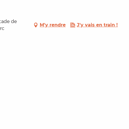
tade de
M'y rendre
J'y vais en train !
rc