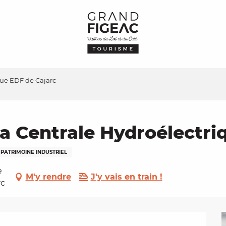
que EDF de Cajarc
la Centrale Hydroélectr
PATRIMOINE INDUSTRIEL
e
M'y rendre
J'y vais en train !
rc