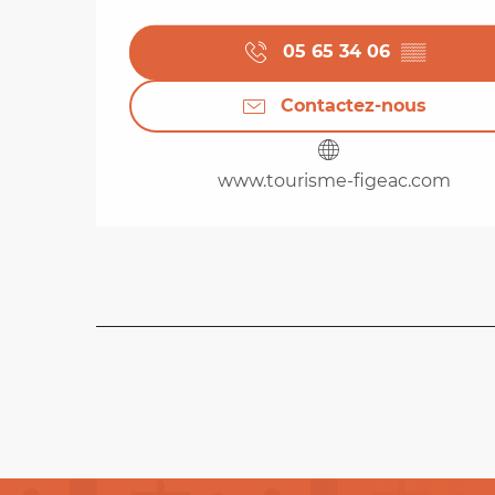
05 65 34 06
▒▒
Contactez-nous
www.tourisme-figeac.com