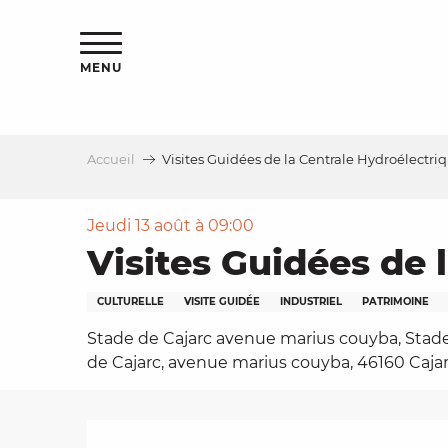
Aller
s
au
contenu
MENU
principal
Accueil
Visites Guidées de la Centrale Hydroélectri
le
Jeudi 13 août à 09:00
Visites Guidées de 
CULTURELLE
VISITE GUIDÉE
INDUSTRIEL
PATRIMOINE
Stade de Cajarc avenue marius couyba, Stad
de Cajarc, avenue marius couyba, 46160 Caja
Description