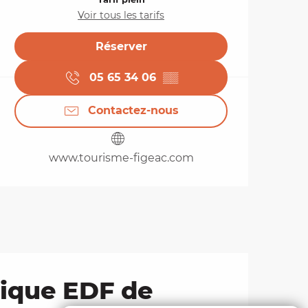
Voir tous les tarifs
Réserver
05 65 34 06
▒▒
Contactez-nous
www.tourisme-figeac.com
rique EDF de