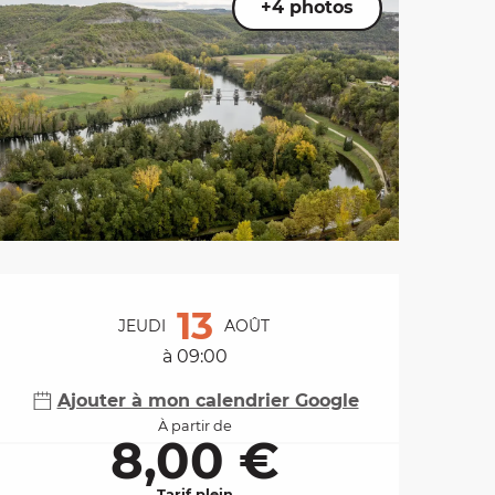
+4 photos
Ouverture et coordo
13
JEUDI
AOÛT
à 09:00
Ajouter à mon calendrier Google
À partir de
8,00 €
Tarif plein