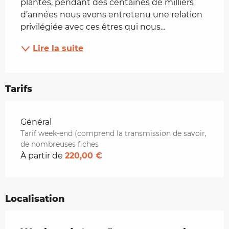
plantes, pendant des centaines de milliers 
d’années nous avons entretenu une relation 
privilégiée avec ces êtres qui nous...
Lire la suite
Tarifs
Tarifs 2026
Général
Tarif week-end (comprend la transmission de savoir,
de nombreuses fiches
À partir de
220,00 €
Localisation