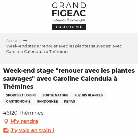
Aller
au
contenu
principal
Accueil
Week-end stage "renouer avec les plantes sauvages" avec
Caroline Calendula à Thémines
Week-end stage "renouer avec les plantes
sauvages" avec Caroline Calendula à
Thémines
SPORTS ET LOISIRS
SORTIE NATURE
FLEURS PLANTES
GASTRONOMIE
RANDONNÉE
REPAS
46120 Thémines
M'y rendre
J'y vais en train !