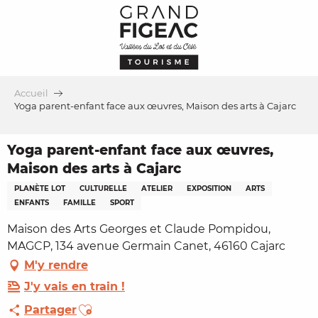
Aller
au
contenu
principal
Accueil
Yoga parent-enfant face aux œuvres, Maison des arts à Cajarc
Yoga parent-enfant face aux œuvres,
Maison des arts à Cajarc
PLANÈTE LOT
CULTURELLE
ATELIER
EXPOSITION
ARTS
ENFANTS
FAMILLE
SPORT
Maison des Arts Georges et Claude Pompidou,
MAGCP, 134 avenue Germain Canet, 46160 Cajarc
M'y rendre
J'y vais en train !
Ajouter aux favoris
Partager