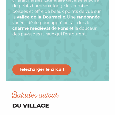
châtaigneraies. L’itinéraire traverse ensuite
de petits hameaux, longe les combes
boisées et offre de beaux points de vue sur
la
vallée de la Dourmelle
. Une
randonnée
variée, idéale pour apprécier à la fois le
charme médiéval
de
Fons
et la douceur
des paysages ruraux qui l’entourent.
Télécharger le circuit
Balades autour
DU VILLAGE