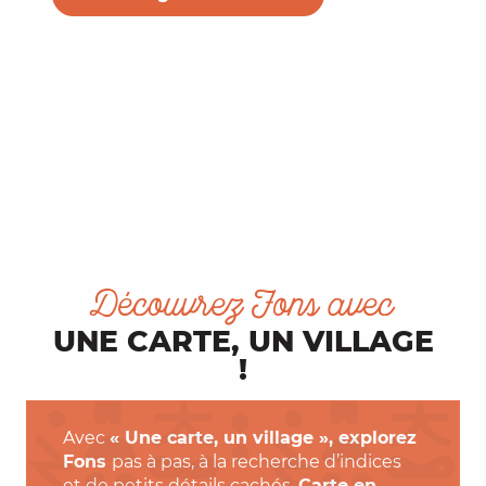
Découvrez Fons avec
UNE CARTE, UN VILLAGE
!
Avec
« Une carte, un village », explorez
Fons
pas à pas, à la recherche d’indices
et de petits détails cachés.
Carte en