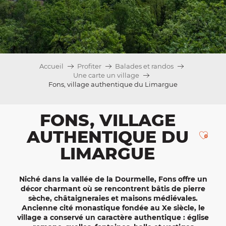
Accueil
Profiter
Balades et randos
Une carte un village
Fons, village authentique du Limargue
FONS, VILLAGE
AUTHENTIQUE DU
Ajou
LIMARGUE
Niché dans la
vallée de la Dourmelle
, Fons offre un
décor charmant où se rencontrent bâtis de pierre
sèche, châtaigneraies et maisons médiévales.
Ancienne
cité monastique fondée au Xe siècle
, le
village a conservé un caractère authentique : église