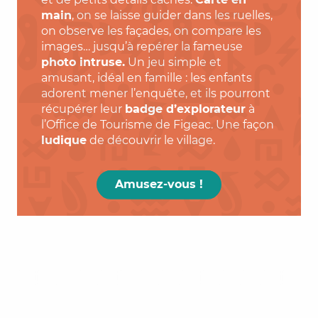
main
, on se laisse guider dans les ruelles,
on observe les façades, on compare les
images… jusqu’à repérer la fameuse
photo intruse.
Un jeu simple et
amusant, idéal en famille : les enfants
adorent mener l’enquête, et ils pourront
récupérer leur
badge d’explorateur
à
l’Office de Tourisme de Figeac. Une façon
ludique
de découvrir le village.
Amusez-vous !