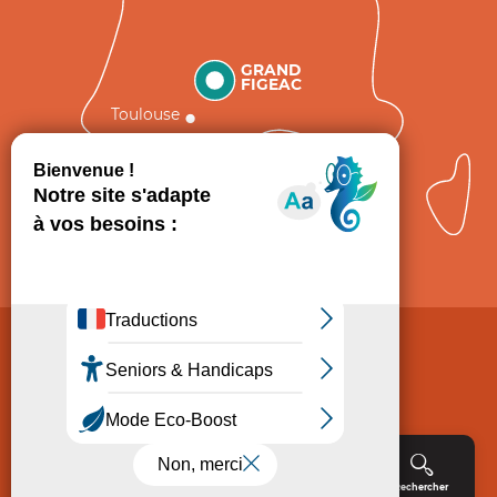
GRAND
FIGEAC
Toulouse
Comment venir ?
Mentions légales
Politique de Protection des données
Consentement
CGV
Accessibilité : non conforme
Menu
Agenda
Rechercher
Billetterie
Réservation