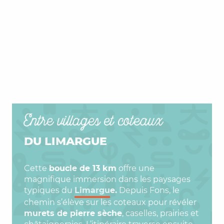
Entre villages et coteaux
DU LIMARGUE
Cette
boucle de 13 km
offre une
magnifique immersion dans les paysages
typiques du
Limargu
e.
Depuis Fons, le
chemin s’élève sur les coteaux pour révéler
murets de pierre sèche
, caselles, prairies et