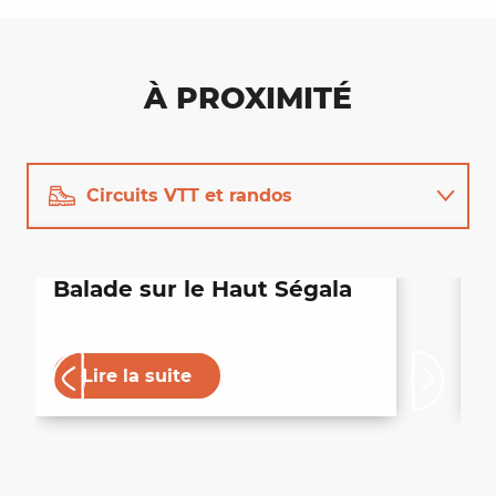
À PROXIMITÉ
Circuits VTT et randos
Restaurants
Balade sur le Haut Ségala
C
e
Animations
Lire la suite