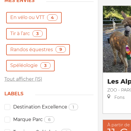
MES ENVIES
En vélo ou VTT
4
Tir à l’arc
3
Randos équestres
9
Spéléologie
3
Tout afficher (15)
Les Al
ZOO - PAR
LABELS
Fons
Destination Excellence
1
Marque Parc
6
À partir de