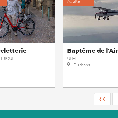
Adulte
cletterie
Baptême de l'Air
CTRIQUE
ULM
Durbans
❮❮