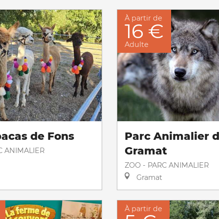
À partir de
16 €
Adulte
pacas de Fons
Parc Animalier 
Gramat
C ANIMALIER
ZOO - PARC ANIMALIER
Gramat
À partir de