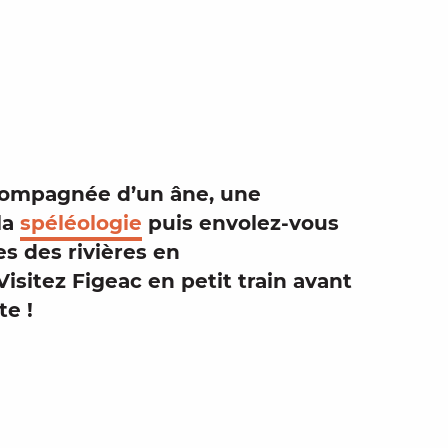
aux favor
ompagnée d’un âne, une
la
spéléologie
puis envolez-vous
es des
rivières
en
 Visitez Figeac en
petit train
avant
te !