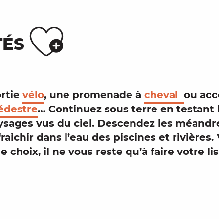
Ajouter 
TÉS
rtie
vélo
, une promenade à
cheval
ou acc
édestre
… Continuez sous terre en testant 
ysages
vus du ciel. Descendez les méandr
fraichir dans l’eau des
piscines
et rivières.
a le choix, il ne vous reste qu’à faire votre lis