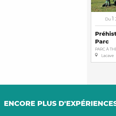
1
Du
Préhis
Parc
PARC À T
Lacave
ENCORE PLUS D'EXPÉRIENCE
Balade au bord du Lot à
Sillon
Cajarc