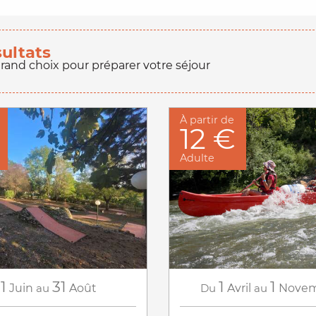
sultats
grand choix pour préparer votre séjour
À partir de
12 €
Adulte
1
31
1
1
Juin
au
Août
Du
Avril
au
Nove