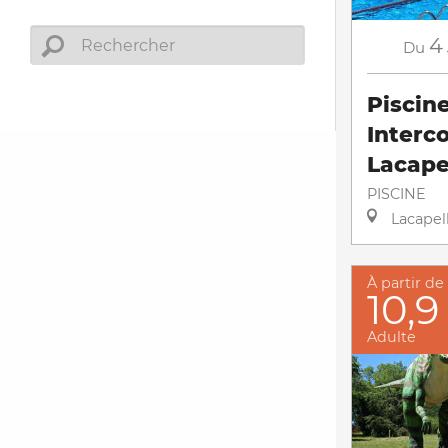
4
Du
Piscin
Interc
Lacape
PISCINE
Lacapel
À partir de
10,9
Adulte