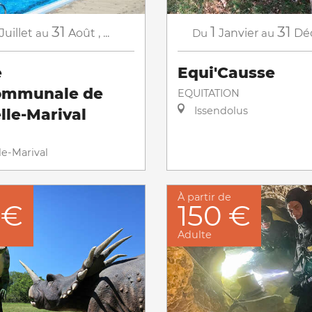
31
1
31
Juillet
au
Août
,
...
Du
Janvier
au
Dé
e
Equi'Causse
ommunale de
EQUITATION
Issendolus
lle-Marival
le-Marival
À partir de
 €
150 €
Adulte