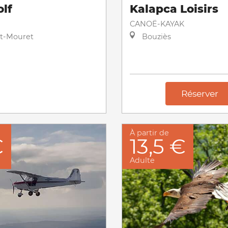
olf
Kalapca Loisirs
CANOË-KAYAK
et-Mouret
Bouziès
Réserver
À partir de
€
13,5 €
Adulte