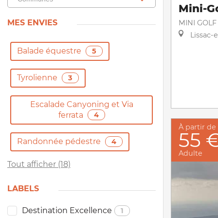
Mini-G
MES ENVIES
MINI GOLF
Lissac-
Balade équestre
5
Tyrolienne
3
Escalade Canyoning et Via
ferrata
4
À partir de
55 
Randonnée pédestre
4
Adulte
Tout afficher (18)
LABELS
Destination Excellence
1