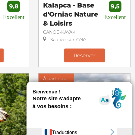
Kalapca - Base
9,8
9,5
d'Orniac Nature
Excellent
Excellent
& Loisirs
CANOË-KAYAK
Sauliac-sur-Célé
Réserver
À partir de
55 €
Adulte