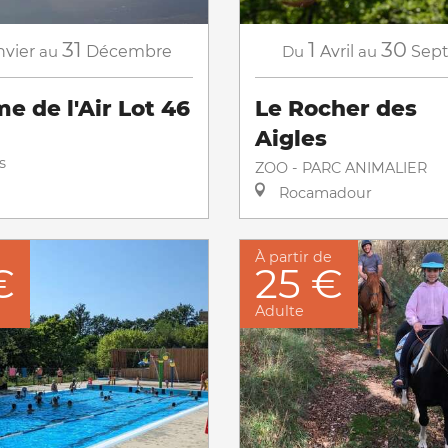
31
1
30
nvier
au
Décembre
Du
Avril
au
Sep
e de l'Air Lot 46
Le Rocher des
Aigles
s
ZOO - PARC ANIMALIER
Rocamadour
À partir de
€
25 €
Adulte