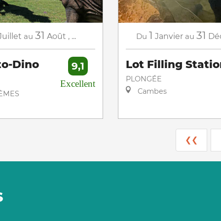
31
1
31
Juillet
au
Août
,
...
Du
Janvier
au
Dé
to-Dino
Lot Filling Stati
9,1
PLONGÉE
Excellent
Cambes
HÈMES
❮❮
S
ner nos routes de
Reyrevignes, petit
campagne
du Limargu