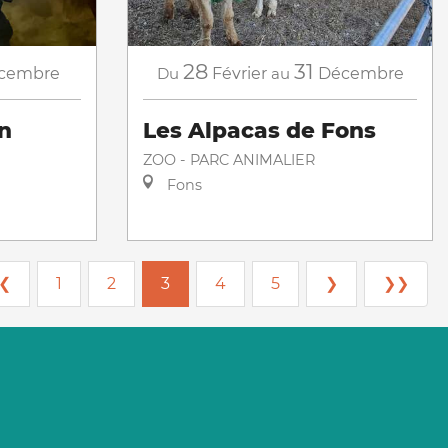
28
31
cembre
Du
Février
au
Décembre
on
Les Alpacas de Fons
ZOO - PARC ANIMALIER
Fons
❮
1
2
3
4
5
❯
❯❯
 village
e
L’aventure en famille