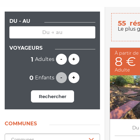
DU - AU
55
ré
Le plus 
VOYAGEURS
À partir de
8 €
Adultes
-
+
Adulte
Enfants
-
+
Rechercher
COMMUNES
Du