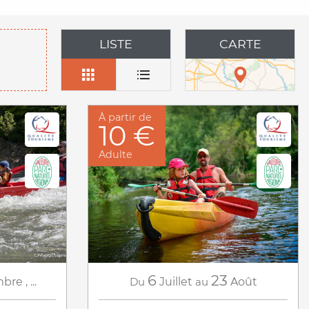
LISTE
CARTE
À partir de
10 €
Adulte
6
23
mbre
,
...
Du
Juillet
au
Août