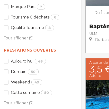
Marque Parc
7
1
Du
Ja
Tourisme 0 déchets
6
Baptêm
Qualité Tourisme
8
ULM
Tout afficher (5)
Durban
PRESTATIONS OUVERTES
Aujourd'hui
48
À partir de
3,5 
Demain
50
Adulte
Weekend
49
Cette semaine
50
Tout afficher (7)