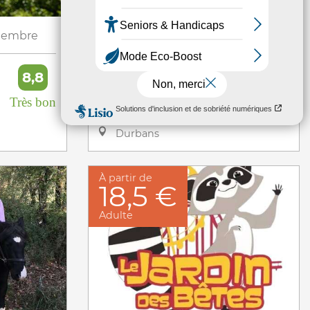
1
31
tembre
Du
Janvier
au
Décembre
Vol découverte en
8,8
autogire
Très bon
AUTOGIRE
Durbans
À partir de
18,5 €
Adulte