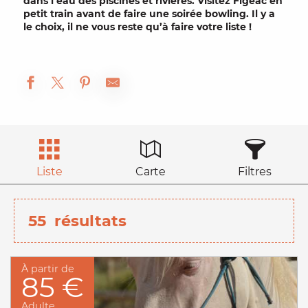
dans l’eau des
piscines
et rivières. Visitez Figeac en
petit train
avant de faire une soirée
bowling
. Il y a
le choix, il ne vous reste qu’à faire votre liste !
Liste
Carte
Filtres
55
résultats
À partir de
85 €
Adulte