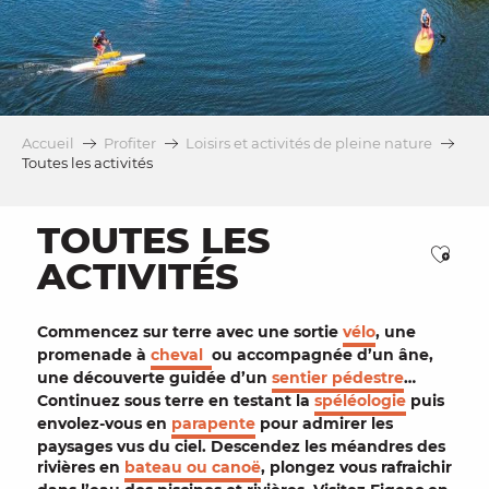
Accueil
Profiter
Loisirs et activités de pleine nature
Toutes les activités
TOUTES LES
Ajou
ACTIVITÉS
Commencez sur terre avec une sortie
vélo
, une
promenade à
cheval
ou accompagnée d’un âne,
une découverte guidée d’un
sentier pédestre
…
Continuez sous terre en testant la
spéléologie
puis
envolez-vous en
parapente
pour admirer les
paysages
vus du ciel. Descendez les méandres des
rivières
en
bateau ou
canoë
, plongez vous rafraichir