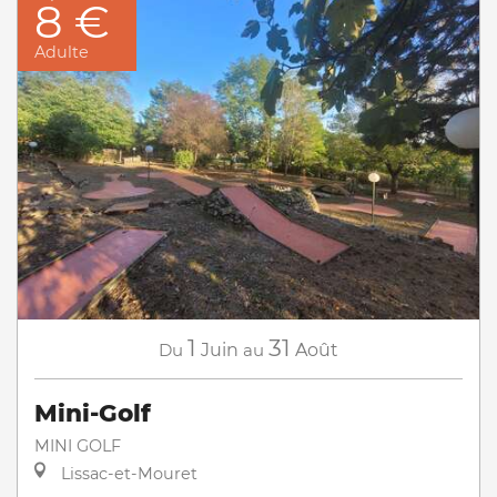
8 €
Adulte
1
31
Du
Juin
au
Août
Mini-Golf
MINI GOLF
Lissac-et-Mouret