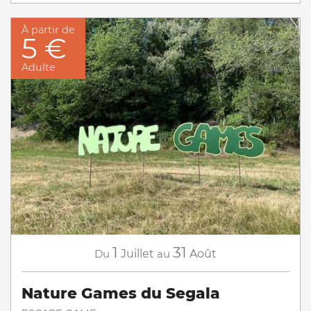
À partir de
5 €
Adulte
1
31
Du
Juillet
au
Août
Nature Games du Segala