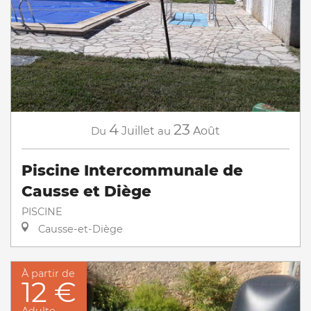
4
23
Du
Juillet
au
Août
Piscine Intercommunale de
Causse et Diège
PISCINE
Causse-et-Diège
À partir de
12 €
Adulte