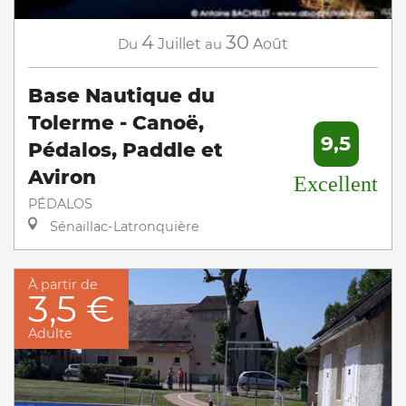
4
30
Du
Juillet
au
Août
Base Nautique du
Tolerme - Canoë,
9,5
Pédalos, Paddle et
Aviron
Excellent
PÉDALOS
Sénaillac-Latronquière
À partir de
3,5 €
Adulte