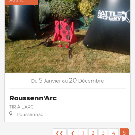
5
20
Du
Janvier
au
Décembre
Roussenn'Arc
TIR À L’ARC
Roussennac
❮❮
❮
1
2
3
4
5