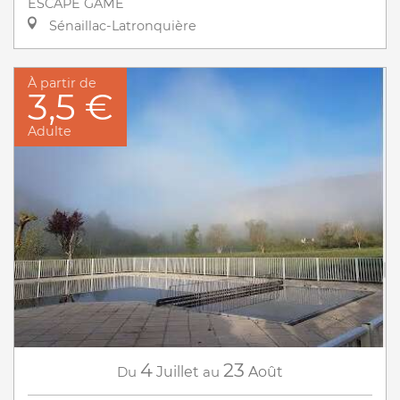
ESCAPE GAME
Sénaillac-Latronquière
À partir de
3,5 €
Adulte
4
23
Du
Juillet
au
Août