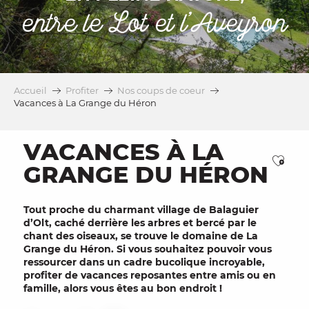
entre le Lot et l’Aveyron
Accueil
Profiter
Nos coups de coeur
Vacances à La Grange du Héron
VACANCES À LA
Ajou
GRANGE DU HÉRON
Tout proche du charmant village de
Balaguier
d’Olt
, caché derrière les
arbres
et bercé par le
chant des
oiseaux
, se trouve le domaine de
La
Grange du Héron
. Si vous souhaitez pouvoir vous
ressourcer dans un
cadre bucolique
incroyable,
profiter de
vacances
reposantes entre
amis
ou en
famille
, alors vous êtes au bon endroit !