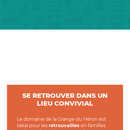
SE RETROUVER DANS UN
LIEU CONVIVIAL
Le domaine de la Grange du Héron est
idéal pour les
retrouvailles
en familles