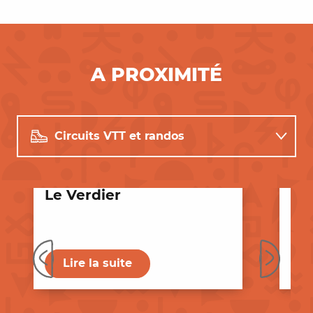
A PROXIMITÉ
Circuits VTT et randos
Restaurants
Le Verdier
Le 
Animations
Lire la suite