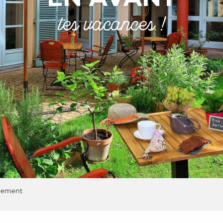
les vacances !
rgement