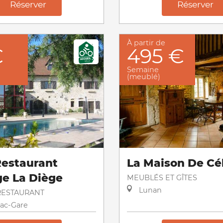
Réserver
Réserver
À partir de
€
495 €
Semaine
(meublé)
Restaurant
La Maison De Cé
e La Diège
MEUBLÉS ET GÎTES
Lunan
RESTAURANT
ac-Gare