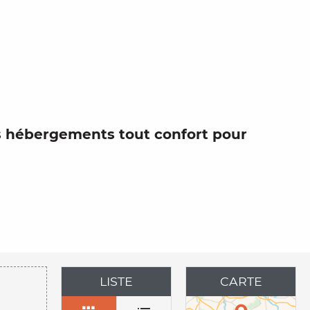
ter aux f
s
hébergements
tout confort pour
LISTE
CARTE