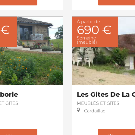
À partir de
 €
690 €
Semaine
(meublé)
aborie
Les Gites De La 
T GÎTES
MEUBLÉS ET GÎTES
Cardaillac