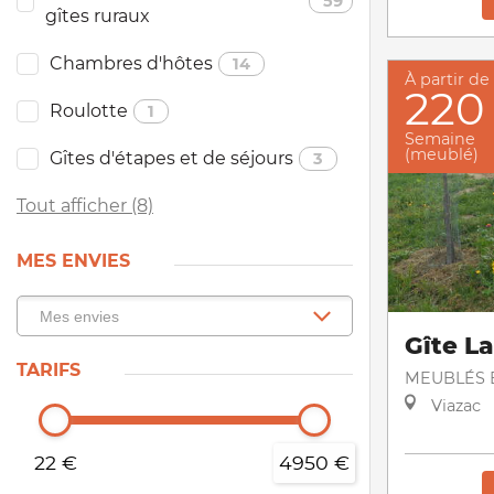
59
gîtes ruraux
Chambres d'hôtes
14
À partir de
220
Roulotte
1
Semaine
(meublé)
Gîtes d'étapes et de séjours
3
Tout afficher (8)
MES ENVIES
Gîte L
TARIFS
MEUBLÉS E
Viazac
22 €
4950 €