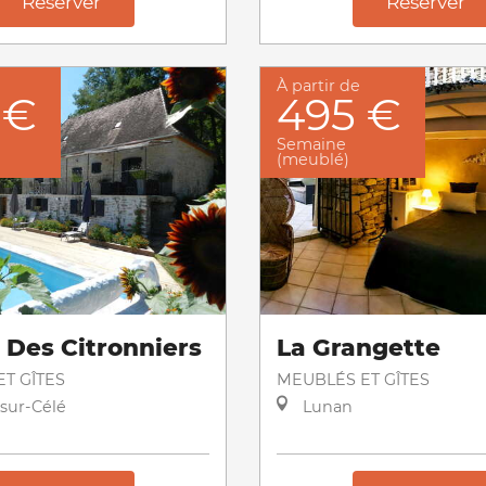
Réserver
Réserver
À partir de
 €
495 €
Semaine
(meublé)
e Des Citronniers
La Grangette
T GÎTES
MEUBLÉS ET GÎTES
sur-Célé
Lunan