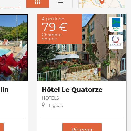
À partir de
79 €
Chambre
double
lin
Hôtel Le Quatorze
HÔTELS
Figeac
Réserver