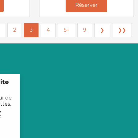
Réserver
2
3
4
5+
9
❯
❯❯
ite
ur de
ttes,
,
t