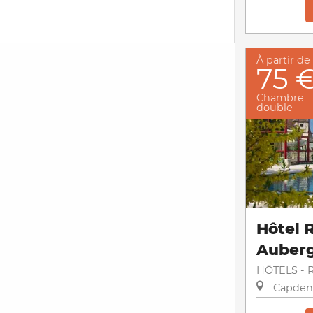
À partir de
75 
Chambre
double
Hôtel 
Auberg
HÔTELS - 
Capden