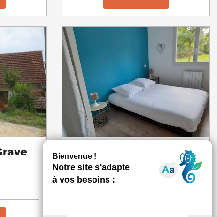
Grave
Les Gîtes Cambois -
Augusta
MEUBLÉS ET GÎTES
Cambes