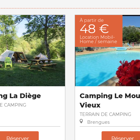
À partir de
48 €
Location Mobil-
Home / semaine
g La Diège
Camping Le Mou
Vieux
DE CAMPING
TERRAIN DE CAMPING
Brengues
Réserver
Réserver