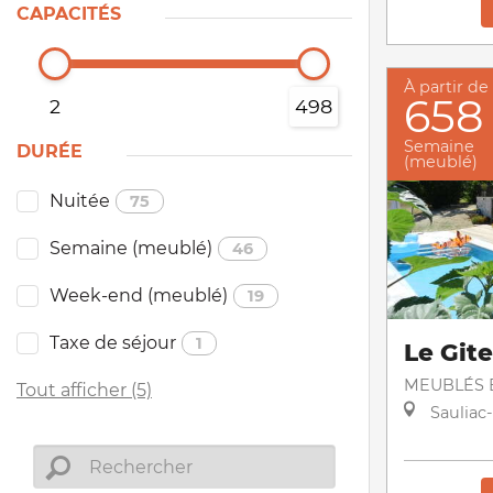
CAPACITÉS
À partir de
658
2
498
Semaine
DURÉE
(meublé)
Nuitée
75
Semaine (meublé)
46
Week-end (meublé)
19
Taxe de séjour
1
Le Git
MEUBLÉS E
Tout afficher (5)
Sauliac-