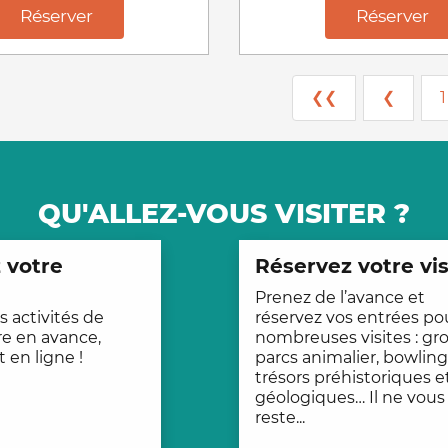
Réserver
Réserver
❮❮
❮
1
QU'ALLEZ-VOUS VISITER ?
 votre
Réservez votre vis
Prenez de l’avance et
 activités de
réservez vos entrées po
re en avance,
nombreuses visites : gro
 en ligne !
parcs animalier, bowling
trésors préhistoriques e
géologiques… Il ne vous
reste...