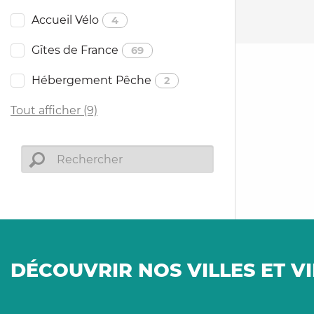
Accueil Vélo
4
Gîtes de France
69
Hébergement Pêche
2
Tout afficher (9)
DÉCOUVRIR NOS VILLES ET V
Villes et villages aux
Vill
allures médiévales
v