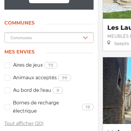
COMMUNES
Les La
MEUBLÉS E
Issepts
MES ENVIES
Aires de jeux
75
Animaux acceptés
99
Au bord de l'eau
9
Bornes de recharge
19
électrique
Tout afficher (20)