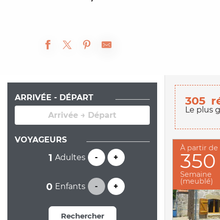
ARRIVÉE - DÉPART
305
r
Le plus 
VOYAGEURS
À partir de
350
Adultes
-
+
Semaine
(meublé)
Enfants
-
+
Rechercher