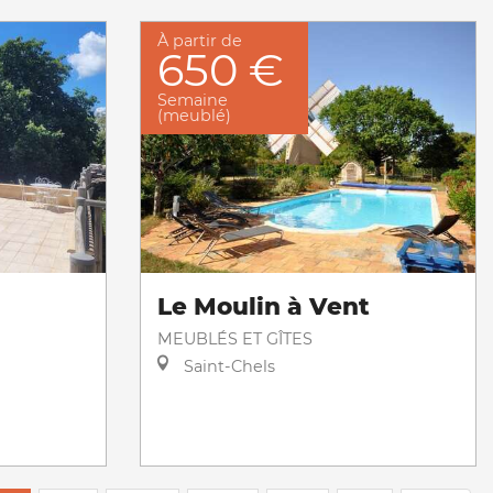
À partir de
650 €
Semaine
(meublé)
Le Moulin à Vent
MEUBLÉS ET GÎTES
Saint-Chels