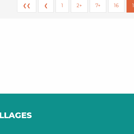
❮❮
❮
1
2+
7+
16
ILLAGES
ages perchés en
Vieilles pierres 
allée du Lot
villages du Ca