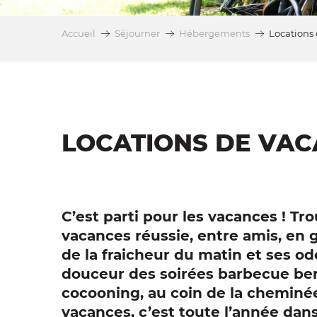
es
Accueil
Séjourner
Hébergements
Locations
t
LOCATIONS DE VA
C’est parti pour les
vacances
! Tro
vacances réussie
, entre
amis
, en
de la fraicheur du matin et ses od
douceur des
soirées
barbecue
ber
cocooning
, au coin de la
cheminé
vacances, c’est toute l’année dans