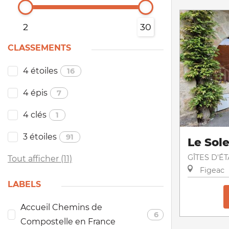
2
30
CLASSEMENTS
4 étoiles
16
4 épis
7
4 clés
1
3 étoiles
91
Le Sole
GÎTES D'É
Tout afficher (11)
Figeac
LABELS
Accueil Chemins de
6
Compostelle en France