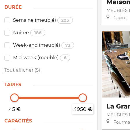
Maison
DURÉE
MEUBLÉS E
Cajarc
Semaine (meublé)
205
Nuitée
186
Week-end (meublé)
72
Mid-week (meublé)
6
Tout afficher (5)
TARIFS
La Gra
45 €
4950 €
MEUBLÉS E
CAPACITÉS
Fourma