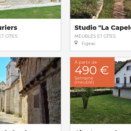
uriers
Studio "La Capel
T GÎTES
MEUBLÉS ET GÎTES
Figeac
À partir de
490 €
Semaine
(meublé)