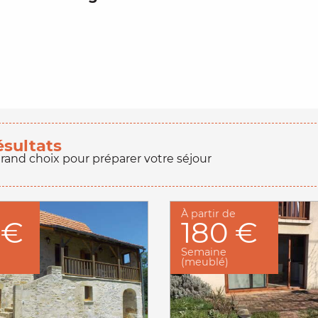
ésultats
grand choix pour préparer votre séjour
À partir de
 €
180 €
Semaine
(meublé)