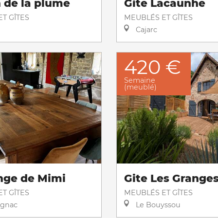
 de la plume
Gite Lacaunhe
T GÎTES
MEUBLÉS ET GÎTES
Cajarc
420 €
Semaine
(meublé)
nge de Mimi
Gite Les Grange
T GÎTES
MEUBLÉS ET GÎTES
gnac
Le Bouyssou