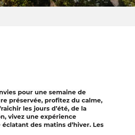
r aux favo
envies pour une semaine de
ure
préservée, profitez du calme,
aichir les jours d’été, de la
on, vivez une expérience
e éclatant des matins d’
hiver
. Les