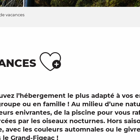
 de vacances
Ajoute
CANCES
uvez l’hébergement le plus adapté à vos 
groupe
ou en
famille
! Au milieu d’une
nat
eurs enivrantes, de la
piscine
pour vous rafr
cées par les oiseaux nocturnes. Hors sais
e
, avec les couleurs
automnales
ou le givr
 le Grand-Figeac !