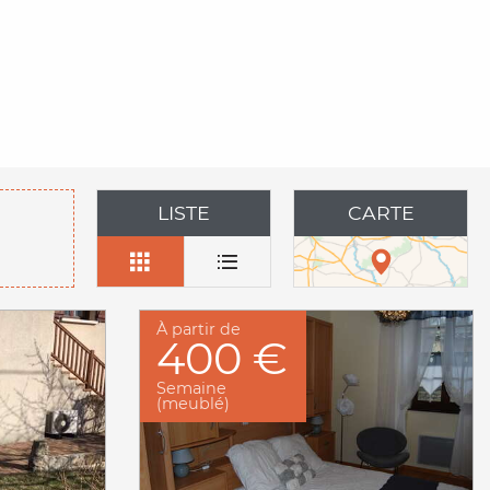
LISTE
CARTE
À partir de
400 €
Semaine
(meublé)