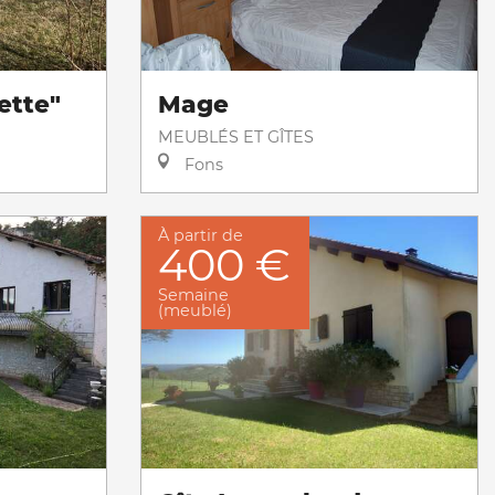
ette"
Mage
MEUBLÉS ET GÎTES
Fons
À partir de
400 €
Semaine
(meublé)