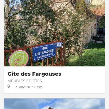
Gite des Fargouses
MEUBLÉS ET GÎTES
Sauliac-sur-Célé