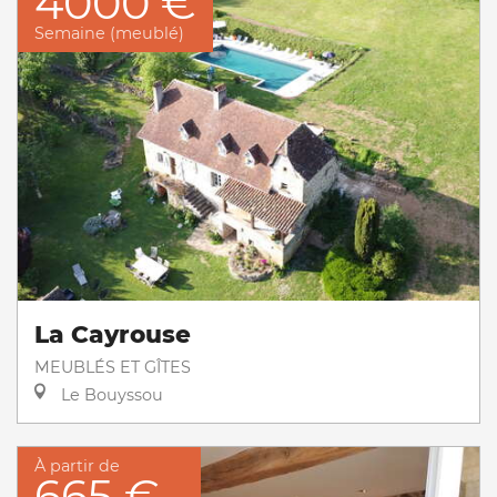
4000 €
Semaine (meublé)
La Cayrouse
MEUBLÉS ET GÎTES
Le Bouyssou
À partir de
665 €