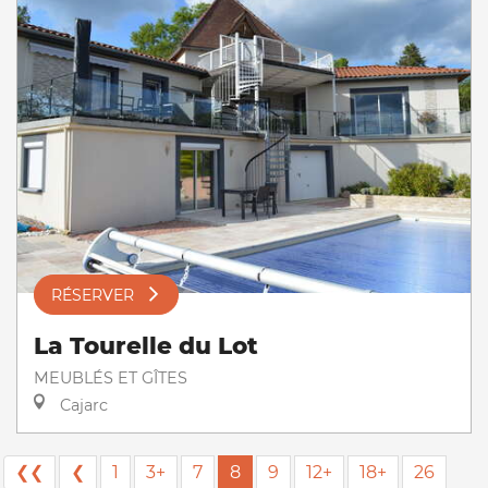
RÉSERVER
La Tourelle du Lot
MEUBLÉS ET GÎTES
Cajarc
❮❮
❮
1
3+
7
8
9
12+
18+
26