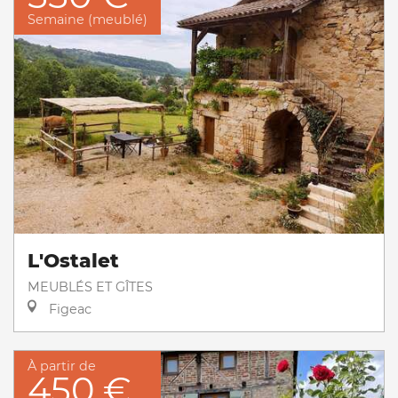
Semaine (meublé)
L'Ostalet
MEUBLÉS ET GÎTES
Figeac
À partir de
450 €