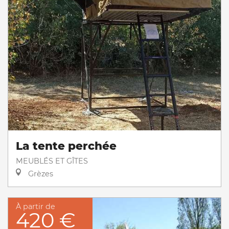
La tente perchée
MEUBLÉS ET GÎTES
Grèzes
À partir de
420 €