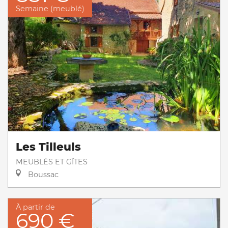
Semaine (meublé)
Les Tilleuls
MEUBLÉS ET GÎTES
Boussac
À partir de
690 €