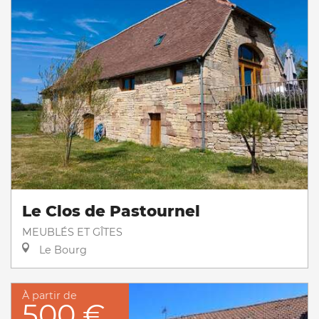
Le Clos de Pastournel
MEUBLÉS ET GÎTES
Le Bourg
À partir de
500 €