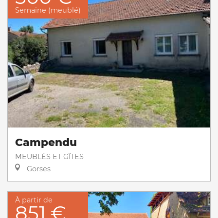
Semaine (meublé)
Campendu
MEUBLÉS ET GÎTES
Gorses
À partir de
851 €