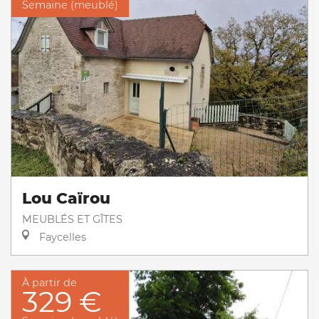
Semaine (meublé)
Lou Caïrou
MEUBLÉS ET GÎTES
Faycelles
À partir de
329 €