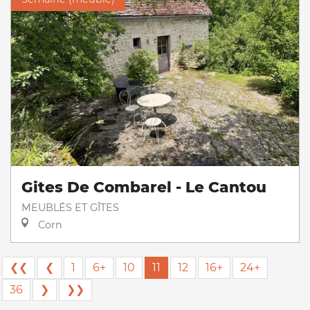
Gites De Combarel - Le Cantou
MEUBLÉS ET GÎTES
Corn
❮❮
❮
1
6+
10
11
12
16+
24+
36
❯
❯❯