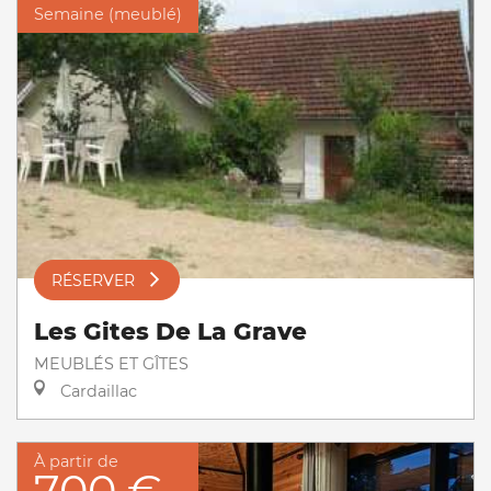
Semaine (meublé)
RÉSERVER
Les Gites De La Grave
MEUBLÉS ET GÎTES
Cardaillac
À partir de
700 €