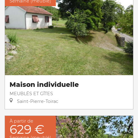
Semaine (meublé)
Maison individuelle
MEUBLÉS ET GÎTES
Saint-Pierre-Toirac
À partir de
629 €
Semaine (meublé)