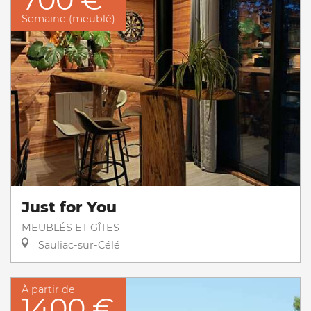
Semaine (meublé)
Just for You
MEUBLÉS ET GÎTES
Sauliac-sur-Célé
À partir de
1400 €