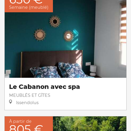
Semaine (meublé)
Le Cabanon avec spa
MEUBLÉS ET GÎTES
Issendolus
À partir de
805 €