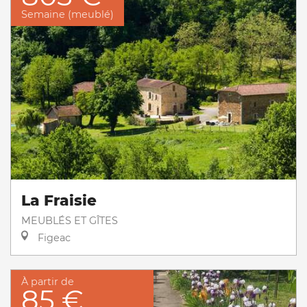
Semaine (meublé)
La Fraisie
MEUBLÉS ET GÎTES
Figeac
À partir de
85 €