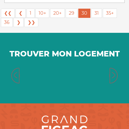
❮❮
❮
1
10+
20+
29
30
31
35+
36
❯
❯❯
TROUVER MON LOGEMENT
Chambres d’hôtes