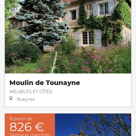
Moulin de Tounayne
MEUBLÉS ET GÎTES
Rueyres
À partir de
826 €
Semaine (meublé)