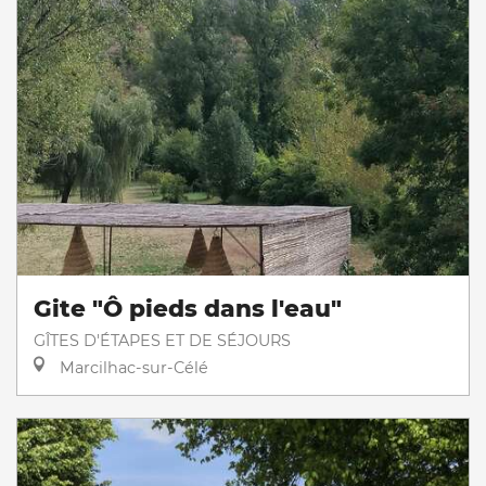
Gite "Ô pieds dans l'eau"
GÎTES D'ÉTAPES ET DE SÉJOURS
Marcilhac-sur-Célé