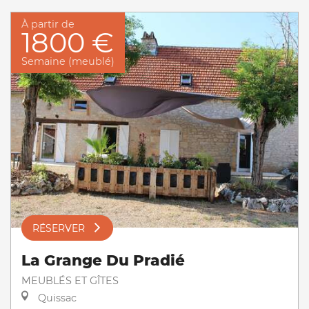
À partir de
1800 €
Semaine (meublé)
RÉSERVER
La Grange Du Pradié
MEUBLÉS ET GÎTES
Quissac