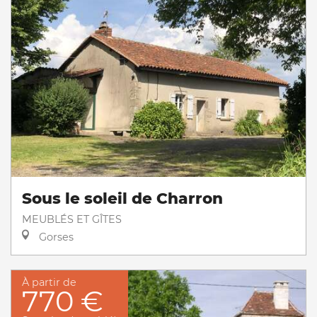
Sous le soleil de Charron
MEUBLÉS ET GÎTES
Gorses
À partir de
770 €