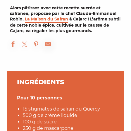
Alors pâtissez avec cette recette sucrée et
safranée, proposée par le chef Claude-Emmanuel
Robin,
La Maison du Safran
à Cajarc ! L’arôme subtil
de cette noble épice, cultivée sur le causse de
Cajarc, va régaler les plus gourmands.
INGRÉDIENTS
Pour 10 personnes
15 stigmates de safran du Quercy
500 g de crème liquide
100 g de sucre
250 g de mascarpone