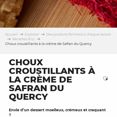
Accueil
Explorer
Des produits fermiers à chaque saison
Recettes d’ici
Choux croustillants à la crème de Safran du Quercy
CHOUX
CROUSTILLANTS À
LA CRÈME DE
Ajou
SAFRAN DU
QUERCY
Envie d’un dessert moelleux, crémeux et craquant
?