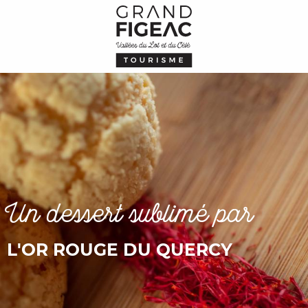
Aller
au
contenu
principal
Un dessert sublimé par
L'OR ROUGE DU QUERCY