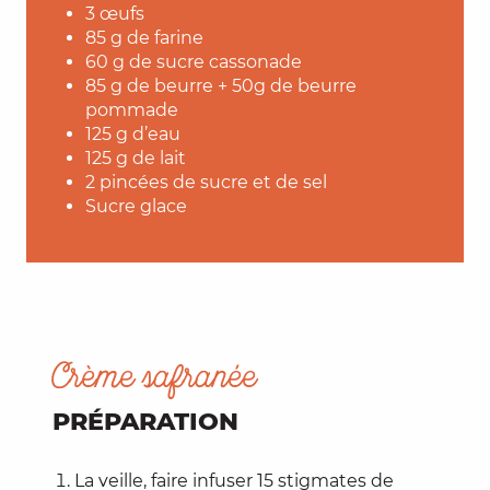
3 œufs
85 g de farine
60 g de sucre cassonade
85 g de beurre + 50g de beurre
pommade
125 g d’eau
125 g de lait
2 pincées de sucre et de sel
Sucre glace
Crème safranée
PRÉPARATION
La veille, faire infuser 15 stigmates de