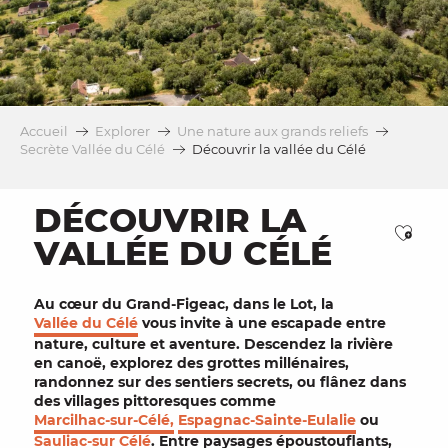
Accueil
Explorer
Une nature aux grands reliefs
Secrète Vallée du Célé
Découvrir la vallée du Célé
DÉCOUVRIR LA
Ajou
VALLÉE DU CÉLÉ
Au cœur du Grand-Figeac, dans le
Lot
, la
Vallée du Célé
vous invite à une escapade entre
nature
,
culture
et
aventure
. Descendez la rivière
en
canoë
, explorez des
grottes
millénaires,
randonnez sur des
sentiers
secrets, ou flânez dans
des
villages pittoresques
comme
Marcilhac-sur-Célé,
Espagnac-Sainte-Eulalie
ou
Sauliac-sur Célé
. Entre
paysages époustouflants
,