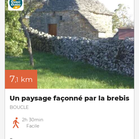
7
km
,1
Un paysage façonné par la brebis
BOUCLE
2h 30min
Facile