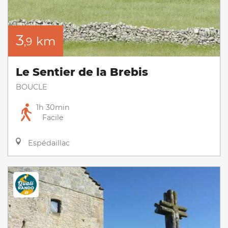
3
km
,9
Le Sentier de la Brebis
BOUCLE
1h 30min
Facile
Espédaillac