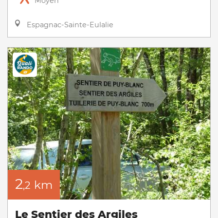
Moyen
Espagnac-Sainte-Eulalie
2
km
,2
Le Sentier des Argiles