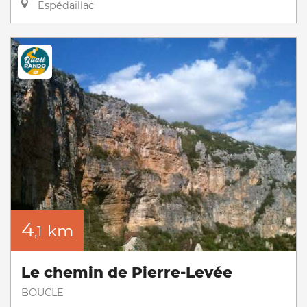
Espédaillac
4
km
,1
Le chemin de Pierre-Levée
BOUCLE