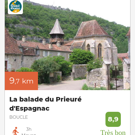
9
km
,7
La balade du Prieuré
d'Espagnac
BOUCLE
8,9
3h
Très bon