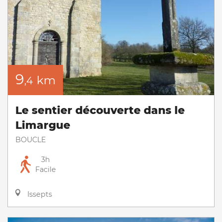
9
km
,4
Le sentier découverte dans le
Limargue
BOUCLE
3h
Facile
Issepts