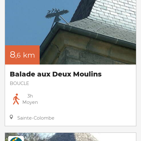
8
km
,6
Balade aux Deux Moulins
BOUCLE
3h
Moyen
Sainte-Colombe