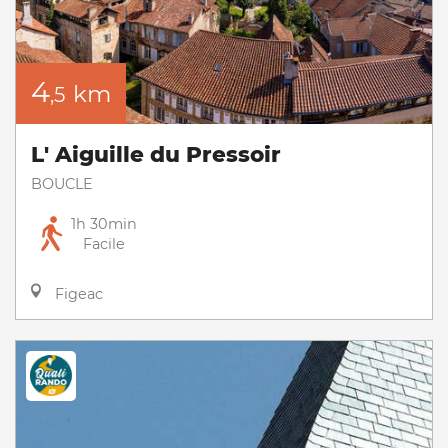
4
km
,5
L' Aiguille du Pressoir
BOUCLE
1h 30min
Facile
Figeac