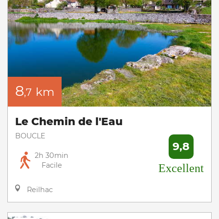
8
km
,7
Le Chemin de l'Eau
BOUCLE
9,8
2h 30min
Facile
Excellent
Reilhac