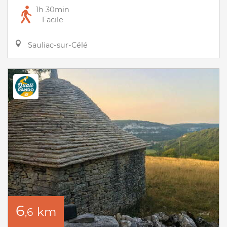
1h 30min
Facile
Sauliac-sur-Célé
6
km
,6