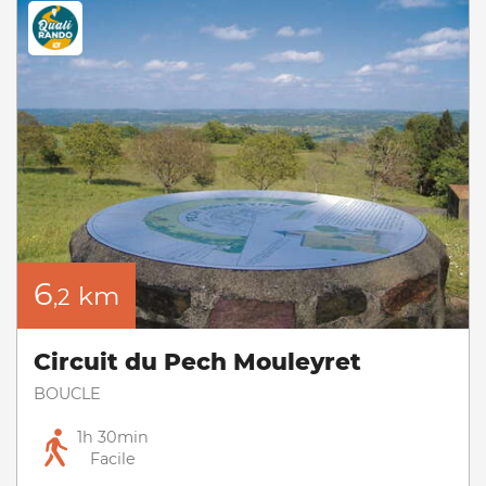
6
km
,2
Circuit du Pech Mouleyret
BOUCLE
1h 30min
Facile