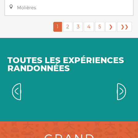
Molières
1
2
3
4
5
❯
❯❯
TOUTES LES EXPÉRIENCES
RANDONNÉES
Top 3 randos familles