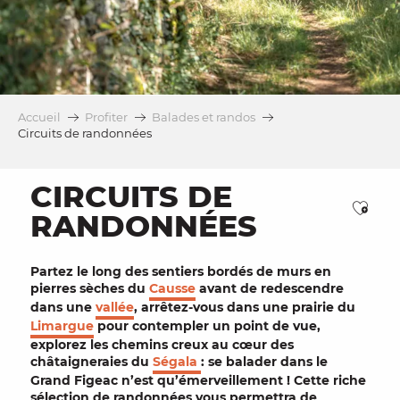
Accueil
Profiter
Balades et randos
Circuits de randonnées
CIRCUITS DE
Ajou
RANDONNÉES
Partez le long des sentiers bordés de
murs en
pierres sèches
du
Causse
avant de redescendre
dans une
vallée
, arrêtez-vous dans une prairie du
Limargue
pour contempler un point de vue,
explorez les chemins creux au cœur des
châtaigneraies du
Ségala
: se balader dans le
Grand Figeac n’est qu’émerveillement ! Cette riche
sélection de
randonnées
vous permettra de