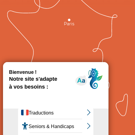
Paris
GRAND
FIGEAC
Toulouse
Comment venir ?