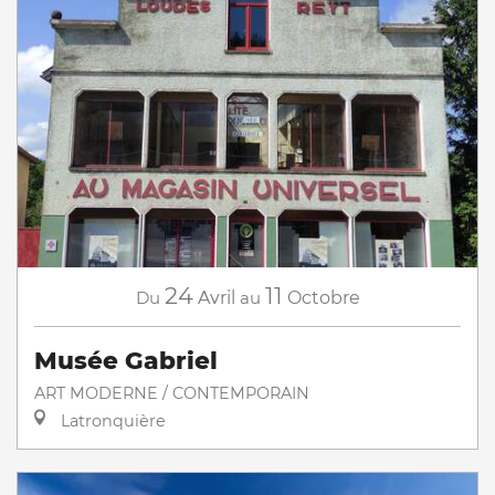
24
11
Du
Avril
au
Octobre
Musée Gabriel
ART MODERNE / CONTEMPORAIN
Latronquière