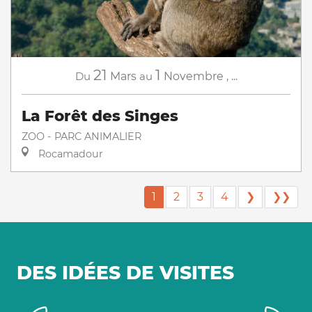
21
1
Du
Mars
au
Novembre
,
...
La Forêt des Singes
ZOO - PARC ANIMALIER
Rocamadour
1
2
3
4
❯
❯❯
DES IDÉES DE VISITES
Champollion et les Écritures du