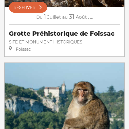
RÉSERVER
1
31
Du
Juillet
au
Août
,
...
Grotte Préhistorique de Foissac
SITE ET MONUMENT HISTORIQUES
Foissac