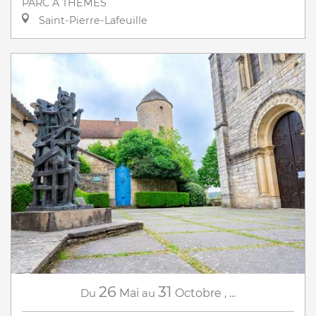
PARC À THÈMES
Saint-Pierre-Lafeuille
26
31
Du
Mai
au
Octobre
,
...