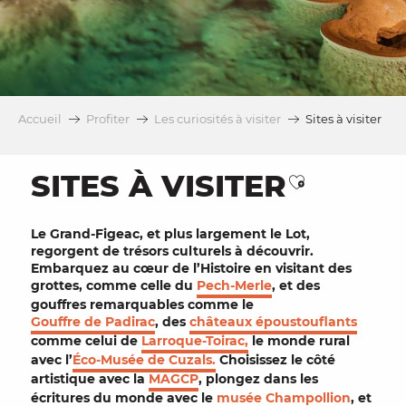
Accueil
Profiter
Les curiosités à visiter
Sites à visiter
SITES À VISITER
Ajouter aux
Le
Grand-Figeac
, et plus largement le Lot,
regorgent de
trésors culturels
à découvrir.
Embarquez au cœur de l’
Histoire
en visitant des
grottes,
comme celle du
Pech-Merle
,
et des
gouffres remarquables comme le
Gouffre de Padirac
, des
châteaux époustouflants
comme celui de
Larroque-Toirac,
le monde rural
avec l’
Éco-Musée de Cuzals.
Choisissez le côté
artistique
avec la
MAGCP
, plongez dans les
écritures du monde
avec le
musée
Champollion
, et