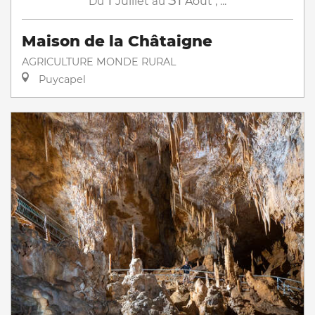
Du
Juillet
au
Août
,
...
Maison de la Châtaigne
AGRICULTURE MONDE RURAL
Puycapel