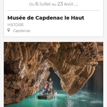
6
23
Du
Juillet
au
Août
,
...
Musée de Capdenac le Haut
HISTOIRE
Capdenac