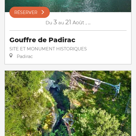
RÉSERVER
3
21
Du
au
Août
,
...
Gouffre de Padirac
SITE ET MONUMENT HISTORIQUES
Padirac