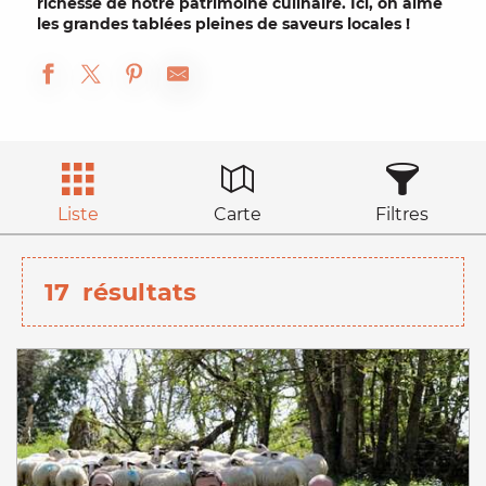
richesse de notre patrimoine culinaire. Ici, on aime
les
grandes tablées
pleines de
saveurs locales
!
Liste
Carte
Filtres
17
résultats