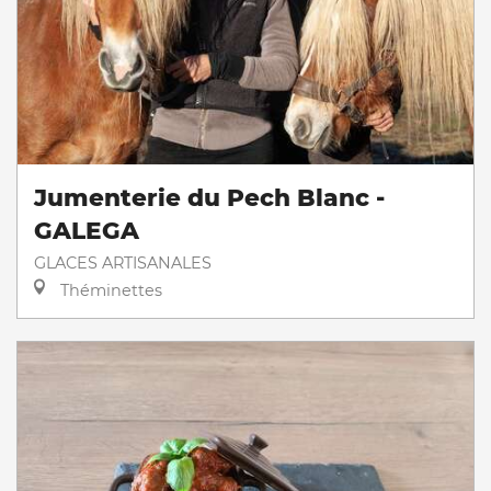
Jumenterie du Pech Blanc -
GALEGA
GLACES ARTISANALES
Théminettes