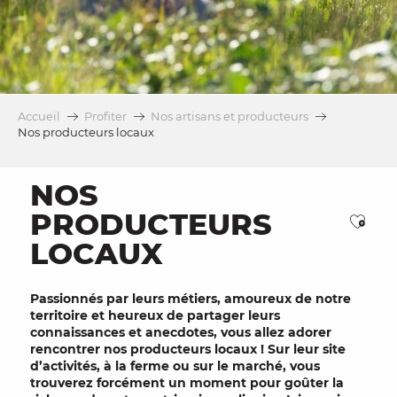
Accueil
Profiter
Nos artisans et producteurs
Nos producteurs locaux
NOS
PRODUCTEURS
Ajou
LOCAUX
Passionnés par leurs métiers, amoureux de notre
territoire
et heureux de
partager
leurs
connaissances et anecdotes, vous allez adorer
rencontrer nos
producteurs locaux
! Sur leur site
d’activités, à la
ferme
ou sur le
marché
, vous
trouverez forcément un moment pour
goûter
la