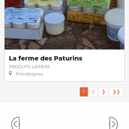
La ferme des Paturins
PRODUITS LAITIERS
Prendeignes
1
2
❯
❯❯
Apprécier les couleurs du
marché