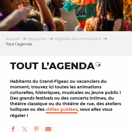
Accueil
Séjourner
Agenda des animations
Tout l’agenda
TOUT L’AGENDA
Ajouter au
Habitants
du Grand-Figeac ou
vacanciers
du
moment, trouvez ici toutes les
animations
culturelles
, historiques, musicales ou
jeune public
!
Des grands
festivals
ou des concerts intimes, du
théâtre
classique ou du théâtre de rue, des
ateliers
ludiques ou des
visites guidées
, vous allez vous
régaler !