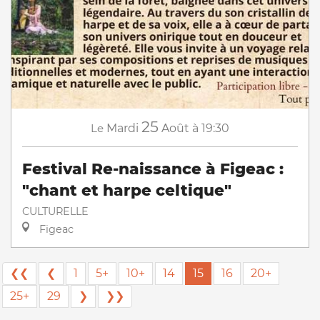
25
Le
Mardi
Août
à 19:30
Festival Re-naissance à Figeac :
"chant et harpe celtique"
CULTURELLE
Figeac
❮❮
❮
1
5+
10+
14
15
16
20+
25+
29
❯
❯❯