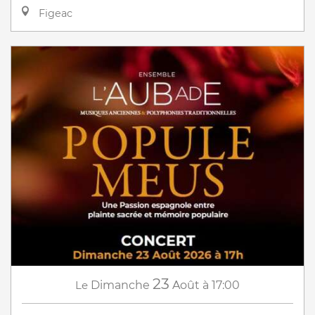
Figeac
23
Le
Dimanche
Août
à 17:00