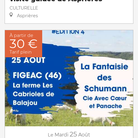
CULTURELLE
Asprières
À partir de
30 €
Tarif plein
25
Le
Mardi
Août