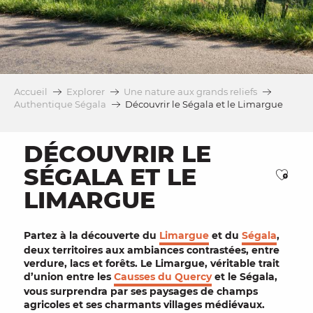
Accueil
Explorer
Une nature aux grands reliefs
Authentique Ségala
Découvrir le Ségala et le Limargue
DÉCOUVRIR LE
SÉGALA ET LE
Ajou
LIMARGUE
Partez à la découverte du
Limargue
et du
Ségala
,
deux territoires aux ambiances contrastées, entre
verdure, lacs et forêts. Le Limargue, véritable trait
d’union entre les
Causses du Quercy
et le Ségala,
vous surprendra par ses
paysages
de champs
agricoles et ses charmants
villages médiévaux
.