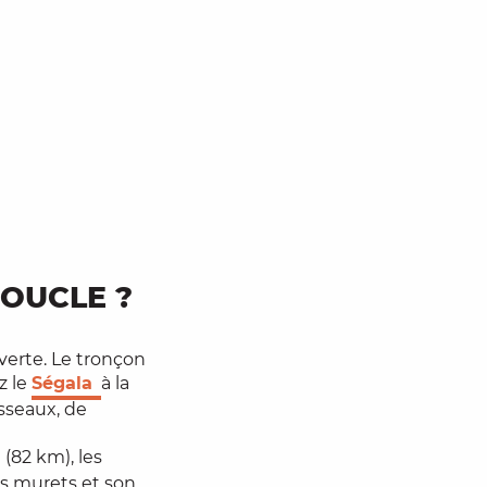
OUCLE ?
erte. Le tronçon
z le
Ségala
à la
sseaux, de
 (82 km), les
s murets et son