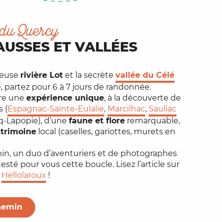
du Quercy
AUSSES ET VALLÉES
ueuse
rivière Lot
et la secrète
vallée du Célé
, partez pour 6 à 7 jours de randonnée.
vre une
expérience unique
, à la découverte de
 (
Espagnac-Sainte-Eulalie
,
Marcilhac
,
Sauliac
rq-Lapopie), d’une
faune et flore
remarquable,
trimoine
local (caselles, gariottes, murets en
in, un duo d’aventuriers et de photographes
esté pour vous cette boucle. Lisez l’article sur
e
Hellolaroux
!
hemin