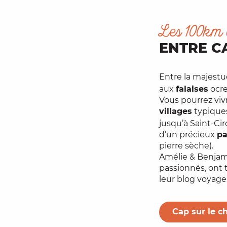
Les 100km 
ENTRE C
Entre la majest
aux
falaises
ocre
Vous pourrez vi
villages
typiques
jusqu’à Saint-Ci
d’un précieux
pa
pierre sèche).
Amélie & Benjam
passionnés, ont t
leur blog voyag
Cap sur le c