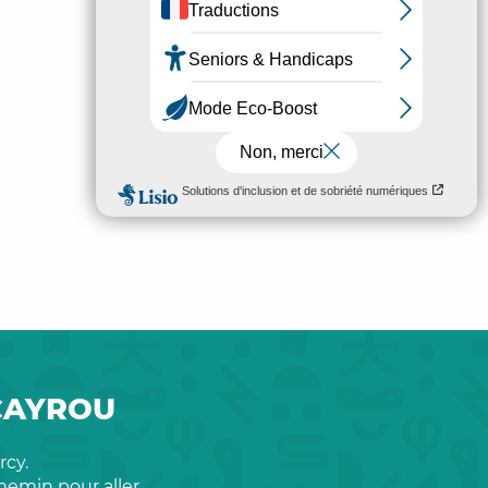
-CAYROU
cy.
hemin pour aller