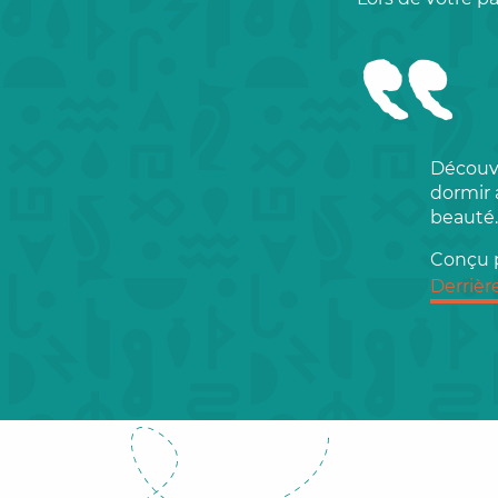
Découv
dormir 
beauté.
Conçu p
Derrièr