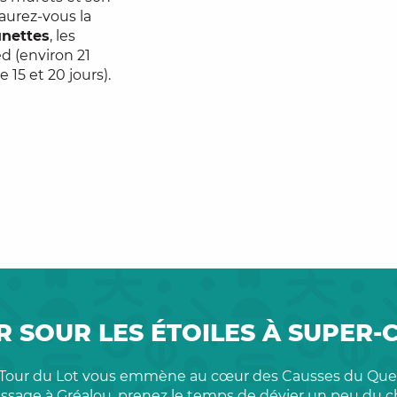
aurez-vous la
unettes
, les
d (environ 21
e 15 et 20 jours).
 SOUR LES ÉTOILES À SUPER
 Tour du Lot vous emmène au cœur des Causses du Quer
assage à Gréalou, prenez le temps de dévier un peu du c