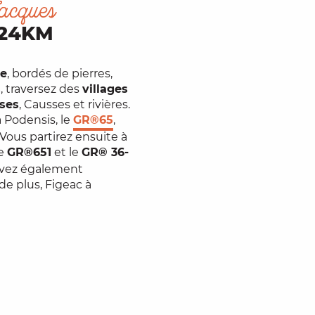
Jacques
124KM
re
, bordés de pierres,
s
, traversez des
villages
ises
, Causses et rivières.
a Podensis, le
GR®65
,
Vous partirez ensuite à
le
GR®651
et le
GR® 36-
uvez également
e plus, Figeac à