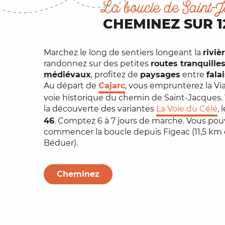
La boucle de Saint-
CHEMINEZ SUR 
Marchez le long de sentiers longeant la
riviè
randonnez sur des petites
routes tranquille
médiévaux
, profitez de
paysages
entre
fala
Au départ de
Cajarc
, vous emprunterez la Vi
voie historique du chemin de Saint-Jacques. 
la découverte des variantes
La Voie du Célé
, 
46
. Comptez 6 à 7 jours de marche. Vous po
commencer la boucle depuis Figeac (11,5 km d
Béduer).
Cheminez