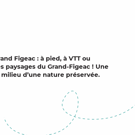
uter aux 
nd Figeac : à pied, à VTT ou
es paysages du
Grand-Figeac
! Une
u milieu d’une
nature préservée
.