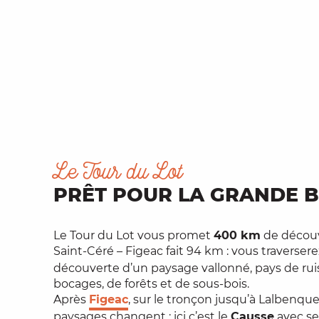
Le Tour du Lot
PRÊT POUR LA GRANDE B
Le Tour du Lot vous promet
400 km
de découv
Saint-Céré – Figeac fait 94 km : vous traversere
découverte d’un paysage vallonné, pays de rui
bocages, de forêts et de sous-bois.
Après
Figeac
, sur le tronçon jusqu’à Lalbenque
paysages changent : ici c’est le
Causse
avec se