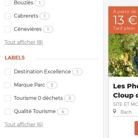
Bouziès
1
À partir de
13 €
Cabrerets
1
Tarif plein
Cénevières
1
Tout afficher (8)
LABELS
Destination Excellence
1
Marque Parc
Les Ph
3
Cloup 
Tourisme 0 déchets
3
SITE ET 
Qualité Tourisme
4
Bach
Tout afficher (6)