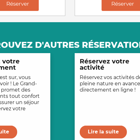
Réserver
Réserver
ROUVEZ D'AUTRES RÉSERVATIO
 votre
Réservez votre
ment
activité
’est sur, vous
Réservez vos activités d
oir ! Le Grand-
pleine nature en avance
s promet des
directement en ligne !
ts tout confort
ssurer un séjour
ervez votre
uite
Lire la suite