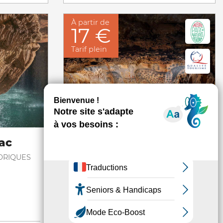
À partir de
17 €
Tarif plein
ac
Grotte du Pech-Merle
ORIQUES
SITE ET MONUMENT HISTORIQUES
Cabrerets