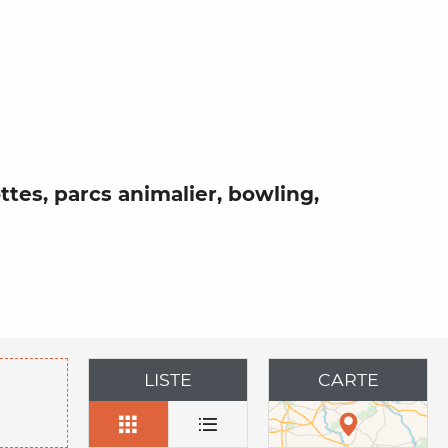
 aux favo
ttes
,
parcs
animalier, bowling,
LISTE
CARTE