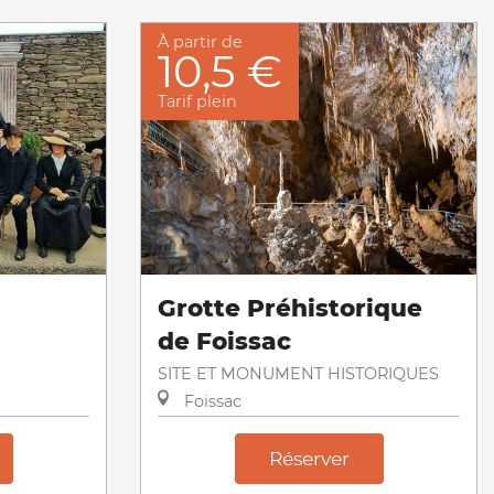
À partir de
10,5 €
Tarif plein
Grotte Préhistorique
de Foissac
SITE ET MONUMENT HISTORIQUES
Foissac
Réserver