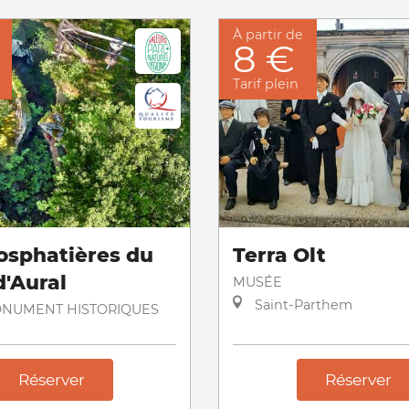
À partir de
8 €
Tarif plein
osphatières du
Terra Olt
d'Aural
MUSÉE
Saint-Parthem
MONUMENT HISTORIQUES
Réserver
Réserver