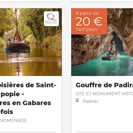
À partir de
20 €
Tarif plein
isières de Saint-
Gouffre de Padir
popie -
SITE ET MONUMENT HIST
Padirac
ères en Gabares
fois
PROMENADE