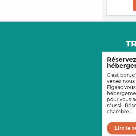
T
Réservez
héberge
C’est bon, c
venez nous v
Figeac vou
hébergemen
pour vous a
réussi ! Rés
chambre...
Lire la s