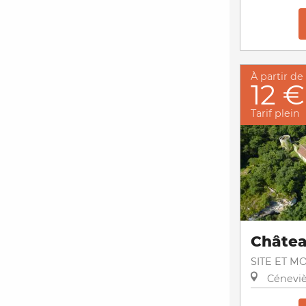
À partir de
12 €
Tarif plein
Châtea
SITE ET 
Céneviè