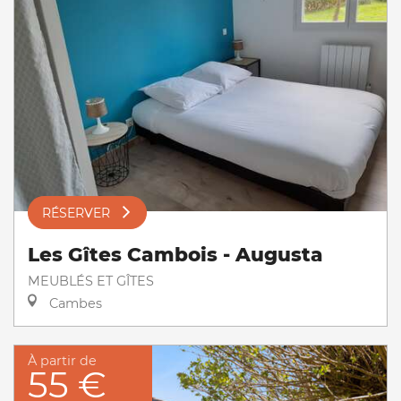
RÉSERVER
Les Gîtes Cambois - Augusta
MEUBLÉS ET GÎTES
Cambes
À partir de
55 €