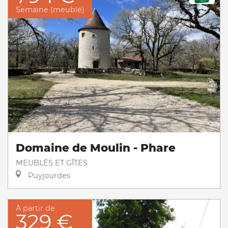
Semaine (meublé)
Domaine de Moulin - Phare
MEUBLÉS ET GÎTES
Puyjourdes
À partir de
329 €