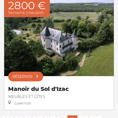
2800 €
Semaine (meublé)
RÉSERVER
Manoir du Sol d'Izac
MEUBLÉS ET GÎTES
Livernon