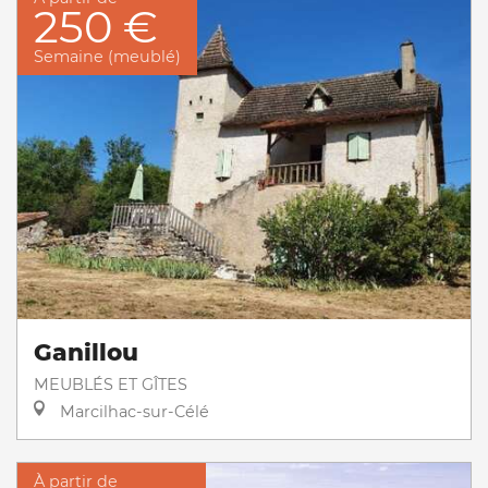
250 €
Semaine (meublé)
Ganillou
MEUBLÉS ET GÎTES
Marcilhac-sur-Célé
À partir de