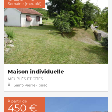
Semaine (meublé)
Maison individuelle
MEUBLÉS ET GÎTES
Saint-Pierre-Toirac
À partir de
450 €