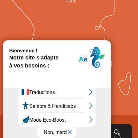
Paris
GRAND
FIGEAC
Toulouse
Comment venir ?
Mentions légales
Politique de Protection des données
Consentement