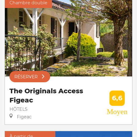
Chambre double
RÉSERVER
The Originals Access
6,6
Figeac
HÔTELS
Moyen
Figeac
À partir de