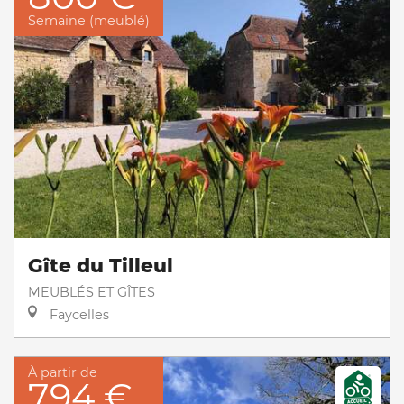
Semaine (meublé)
Gîte du Tilleul
MEUBLÉS ET GÎTES
Faycelles
À partir de
794 €