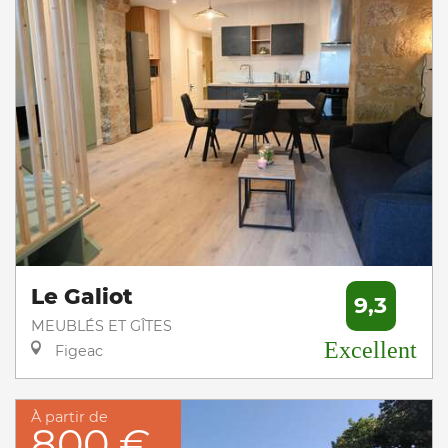
Le Galiot
9,3
MEUBLÉS ET GÎTES
Excellent
Figeac
À partir de
800 €