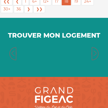
❮❮
❮
1
6+
12+
17
18
19
24+
30+
36
❯
❯❯
TROUVER MON LOGEMENT
Chambres d’hôtes