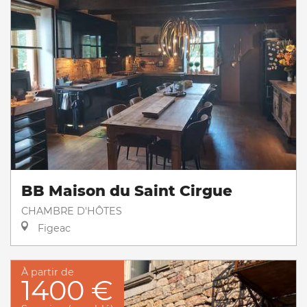
BB Maison du Saint Cirgue
CHAMBRE D'HÔTES
Figeac
À partir de
1400 €