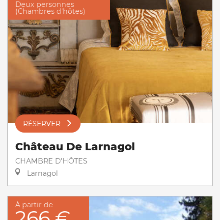
Deux personnes
(Chambres d'hôtes)
RÉSERVER
Château De Larnagol
CHAMBRE D'HÔTES
Larnagol
À partir de
266 €