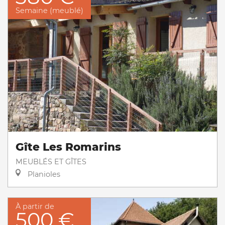
Semaine (meublé)
Gîte Les Romarins
MEUBLÉS ET GÎTES
Planioles
À partir de
500 €