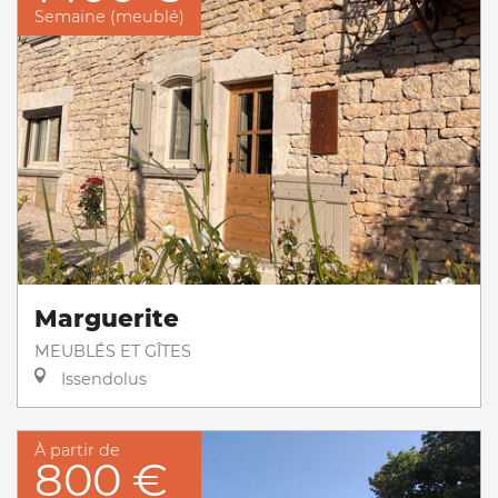
Semaine (meublé)
Marguerite
MEUBLÉS ET GÎTES
Issendolus
À partir de
800 €