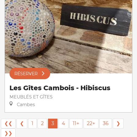
RÉSERVER
Les Gîtes Cambois - Hibiscus
MEUBLÉS ET GÎTES
Cambes
❮❮
❮
1
2
3
4
11+
22+
36
❯
❯❯