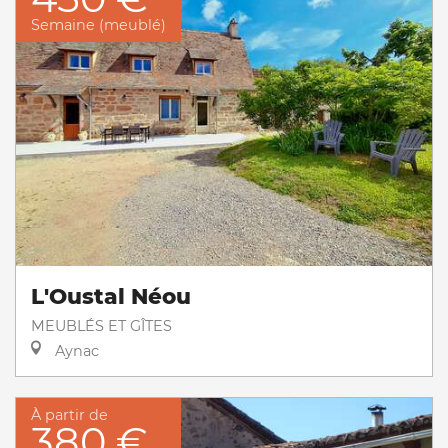
Semaine (meublé)
L'Oustal Néou
MEUBLÉS ET GÎTES
Aynac
À partir de
380 €