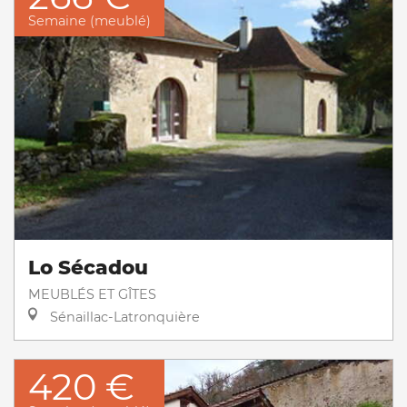
Semaine (meublé)
Lo Sécadou
MEUBLÉS ET GÎTES
Sénaillac-Latronquière
420 €