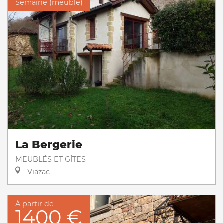
Semaine (meublé)
La Bergerie
MEUBLÉS ET GÎTES
Viazac
À partir de
1400 €