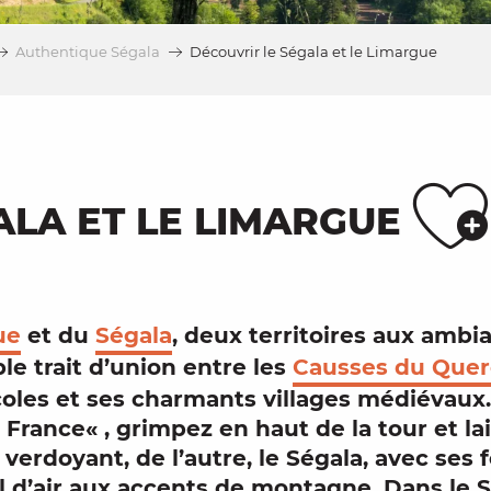
Authentique Ségala
Découvrir le Ségala et le Limargue
A
ALA ET LE LIMARGUE
ue
et du
Ségala
, deux territoires aux ambi
ble trait d’union entre les
Causses du Quer
oles et ses charmants
villages médiévaux
e France
« , grimpez en haut de la
tour
et la
 verdoyant, de l’autre, le Ségala, avec ses 
l d’air aux accents de montagne
. Dans le 