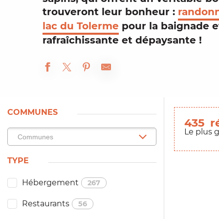
trouveront leur bonheur :
randon
lac du Tolerme
pour la baignade et
rafraîchissante
et dépaysante !
COMMUNES
435
r
Le plus 
TYPE
Hébergement
267
Restaurants
56