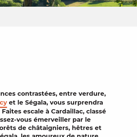
jouter aux
ances contrastées, entre verdure,
cy
et le Ségala, vous surprendra
. Faites escale à
Cardaillac
, classé
issez-vous émerveiller par le
forêts de châtaigniers, hêtres et
Ségala, les amoureux de nature