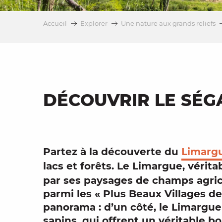
es
Accueil
Explorer
Une nature aux grands reliefs
t
DÉCOUVRIR LE SÉG
Partez à la découverte du
Limarg
lacs et forêts. Le Limargue, vérita
par ses
paysages
de champs agric
parmi les «
Plus Beaux Villages d
panorama
: d’un côté, le Limargue
sapins, qui offrent un véritable
bo