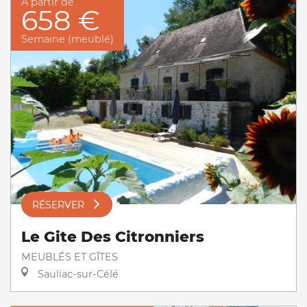
À partir de
658 €
Semaine (meublé)
RÉSERVER
Le Gite Des Citronniers
MEUBLÉS ET GÎTES
Sauliac-sur-Célé