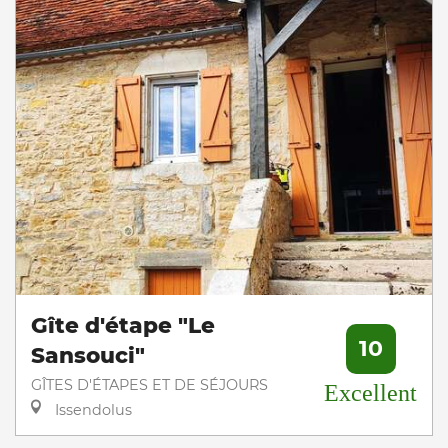
Gîte d'étape "Le
10
Sansouci"
GÎTES D'ÉTAPES ET DE SÉJOURS
Excellent
Issendolus