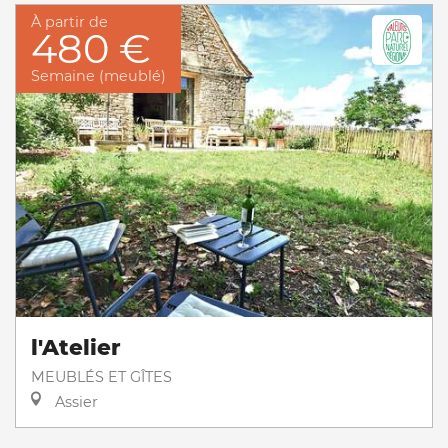
À partir de
480 €
Semaine (meublé)
l'Atelier
MEUBLÉS ET GÎTES
Assier