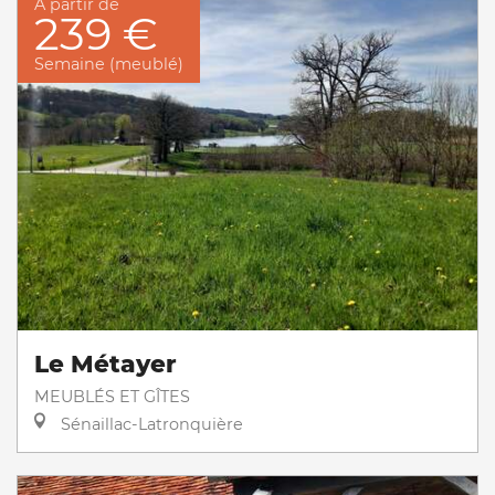
À partir de
239 €
Semaine (meublé)
Le Métayer
MEUBLÉS ET GÎTES
Sénaillac-Latronquière