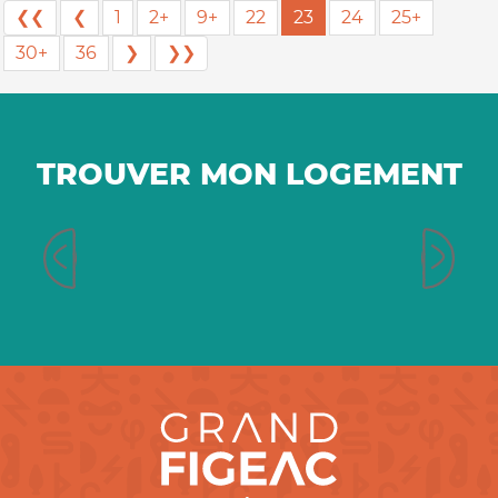
❮❮
❮
1
2+
9+
22
23
24
25+
30+
36
❯
❯❯
TROUVER MON LOGEMENT
Chambres d’hôtes