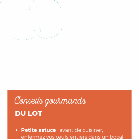
Conseils gourmands
DU LOT
Petite astuce
: avant de cuisiner,
enfermez vos œufs entiers dans un bocal