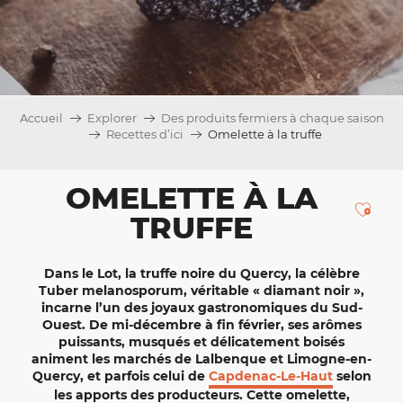
Accueil
Explorer
Des produits fermiers à chaque saison
Recettes d’ici
Omelette à la truffe
OMELETTE À LA
Ajou
TRUFFE
Dans le Lot, la
truffe noire du Quercy
, la célèbre
Tuber melanosporum, véritable « diamant noir »,
incarne l’un des joyaux gastronomiques du
Sud-
Ouest
. De mi-décembre à fin février, ses arômes
puissants, musqués et délicatement boisés
animent les marchés de
Lalbenque
et
Limogne-en-
Quercy
, et parfois celui de
Capdenac-Le-Haut
selon
les apports des producteurs. Cette omelette,