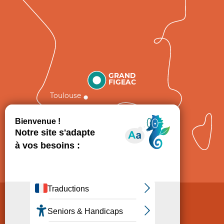
GRAND
FIGEAC
Toulouse
Comment venir ?
Mentions légales
Politique de Protection des données
Consentement