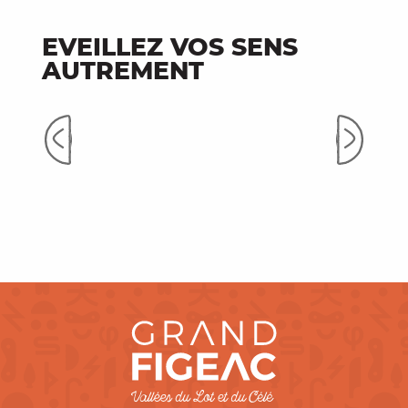
EVEILLEZ VOS SENS
AUTREMENT
De
Les spécialités gourmandes
ch